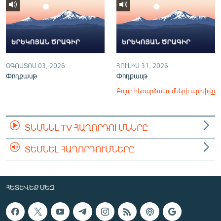
ՕԳՈՍՏՈՍ 03, 2026
ՀՈՒԼԻՍ 31, 2026
Փոդքասթ
Փոդքասթ
Բոլոր հեռարձակումների արխիվը
ՏԵՍՆԵԼ TV ՀԱՂՈՐԴՈՒՄՆԵՐԸ
ՏԵՍՆԵԼ ՀԱՂՈՐԴՈՒՄՆԵՐԸ
ՀԵՏԵՎԵՔ ՄԵԶ