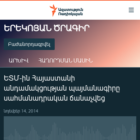
Մատչելիության
հղումներ
Անցնել
ԵՐԵԿՈՅԱՆ ԾՐԱԳԻՐ
հիմնական
ԱԶԱՏՈՒԹՅՈՒՆ TV
բովանդակությանը
ՀԱՅԱՍՏԱՆ
Բաժանորդագրվել
Անցնել
հիմնական
ՔԱՂԱՔԱԿԱՆ
ԱՐԽԻՎ
ՀԱՂՈՐԴՄԱՆ ՄԱՍԻՆ
մենյուին
ԸՆՏՐՈՒԹՅՈՒՆՆԵՐ 2026
Որոնում
ԲԱԺԱՆՈՐԴԱԳՐՎԵԼ
ԵՏՄ-ին Հայաստանի
ԻՐԱՎՈՒՆՔ
անդամակցության պայմանագիրը
ՀԱՍԱՐԱԿՈՒԹՅՈՒՆ
Spotify
սահմանադրական ճանաչվեց
ՏՆՏԵՍՈՒԹՅՈՒՆ
Բաժանորդագրվել
նոյեմբեր 14, 2014
ՂԱՐԱԲԱՂ
ՊԱՏԵՐԱԶՄԻ 6 ՇԱԲԱԹՆԵՐԸ
ՏԱՐԱԾԱՇՐՋԱՆ