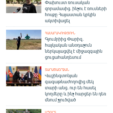
Փախուստ ռուսական
զորամասից. ինչու է ռուսների
հոսքը Հայաստան կրկին
ակտիվացել
ՀԱՍԱՐԱԿՈՒԹՅՈՒՆ
Գյումրիից Փարիզ․
հայկական անօդաչուն
ներկայացվել է միջազգային
ցուցահանդեսում
ՏԱՐԱԾԱՇՐՋԱՆ
Վաշինգտոնյան
գագաթնաժողովից մեկ
տարի անց. ուր են հասել
կողմերը և ինչ հարցեր են դեռ
մնում չլուծված
ՍՊՈՐՏ