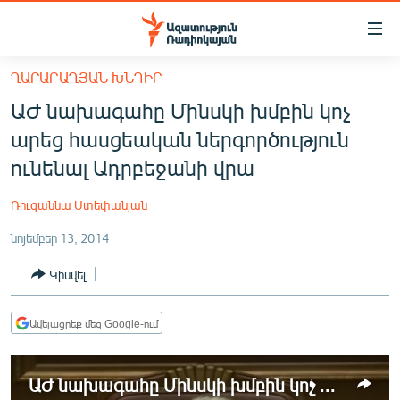
Մատչելիության
հղումներ
Անցնել
ՂԱՐԱԲԱՂՅԱՆ ԽՆԴԻՐ
հիմնական
ԱԶԱՏՈՒԹՅՈՒՆ TV
ԱԺ նախագահը Մինսկի խմբին կոչ
բովանդակությանը
ՀԱՅԱՍՏԱՆ
Անցնել
արեց հասցեական ներգործություն
հիմնական
ՔԱՂԱՔԱԿԱՆ
ունենալ Ադրբեջանի վրա
մենյուին
ԸՆՏՐՈՒԹՅՈՒՆՆԵՐ 2026
Որոնում
Ռուզաննա Ստեփանյան
ԻՐԱՎՈՒՆՔ
նոյեմբեր 13, 2014
ՀԱՍԱՐԱԿՈՒԹՅՈՒՆ
Կիսվել
ՏՆՏԵՍՈՒԹՅՈՒՆ
ՂԱՐԱԲԱՂ
Ավելացրեք մեզ Google-ում
ՊԱՏԵՐԱԶՄԻ 6 ՇԱԲԱԹՆԵՐԸ
ԱԺ նախագահը Մինսկի խմբին կոչ արեց հասցեական ներգործություն ունենալ Ադրբեջանի վրա
ՏԱՐԱԾԱՇՐՋԱՆ