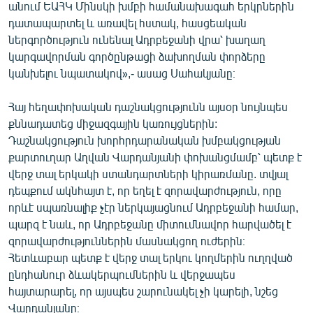
անում ԵԱՀԿ Մինսկի խմբի համանախագահ երկրներին
դատապարտել և առավել հստակ, հասցեական
ներգործություն ունենալ Ադրբեջանի վրա՝ խաղաղ
կարգավորման գործընթացի ձախողման փորձերը
կանխելու նպատակով»,- ասաց Սահակյանը։
Հայ հեղափոխական դաշնակցությունն այսօր նույնպես
քննադատեց միջազգային կառույցներին:
Դաշնակցություն խորհրդարանական խմբակցության
քարտուղար Աղվան Վարդանյանի փոխանցմամբ՝ պետք է
վերջ տալ երկակի ստանդարտների կիրառմանը. տվյալ
դեպքում ակնհայտ է, որ եղել է զորավարժություն, որը
որևէ սպառնալիք չէր ներկայացնում Ադրբեջանի համար,
պարզ է նաև, որ Ադրբեջանը միտումնավոր հարվածել է
զորավարժություններին մասնակցող ուժերին։
Հետևաբար պետք է վերջ տալ երկու կողմերին ուղղված
ընդհանուր ձևակերպումներին և վերջապես
հայտարարել, որ այսպես շարունակել չի կարելի, նշեց
Վարդանյանը։