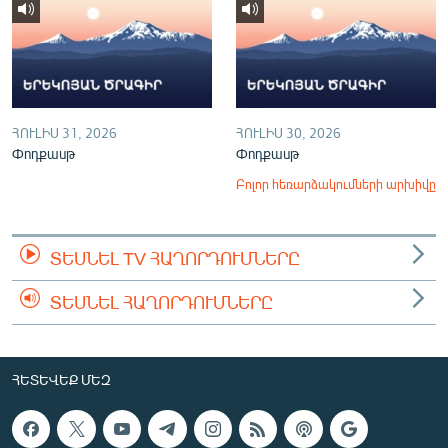
ՀՈՒԼԻՍ 31, 2026
ՀՈՒԼԻՍ 30, 2026
Փոդքասթ
Փոդքասթ
Բոլոր հեռարձակումների արխիվը
ՏԵՍՆԵԼ TV ՀԱՂՈՐԴՈՒՄՆԵՐԸ
ՏԵՍՆԵԼ ՀԱՂՈՐԴՈՒՄՆԵՐԸ
ՀԵՏԵՎԵՔ ՄԵԶ