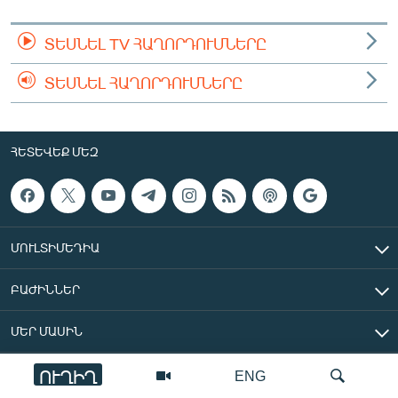
ՏԵՍՆԵԼ TV ՀԱՂՈՐԴՈՒՄՆԵՐԸ
ՏԵՍՆԵԼ ՀԱՂՈՐԴՈՒՄՆԵՐԸ
ՀԵՏԵՎԵՔ ՄԵԶ
ՄՈՒԼՏԻՄԵԴԻԱ
ԲԱԺԻՆՆԵՐ
ՄԵՐ ՄԱՍԻՆ
ՈՒՂԻՂ
ENG
«Ազատ Եվրոպա/Ազատություն» ռադիոկայան © 2026