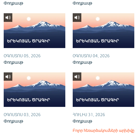
Փոդքասթ
Փոդքասթ
English
Русский
ՀԵՏԵՎԵՔ ՄԵԶ
ՕԳՈՍՏՈՍ 05, 2026
ՕԳՈՍՏՈՍ 04, 2026
Փոդքասթ
Փոդքասթ
«Ազատության» բոլոր կայքերը
ՕԳՈՍՏՈՍ 03, 2026
ՀՈՒԼԻՍ 31, 2026
Փոդքասթ
Փոդքասթ
Բոլոր հեռարձակումների արխիվը