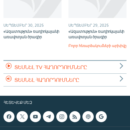
ՍԵՊՏԵՄԲԵՐ 30, 2025
ՍԵՊՏԵՄԲԵՐ 29, 2025
«Ազատություն» ռադիոկայանի
«Ազատություն» ռադիոկայանի
առավոտյան ծրագիր
առավոտյան ծրագիր
Բոլոր հեռարձակումների արխիվը
ՏԵՍՆԵԼ TV ՀԱՂՈՐԴՈՒՄՆԵՐԸ
ՏԵՍՆԵԼ ՀԱՂՈՐԴՈՒՄՆԵՐԸ
ՀԵՏԵՎԵՔ ՄԵԶ