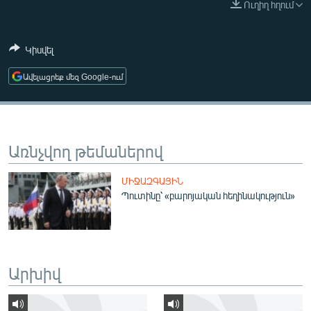
Ուղիղ հղում
ՄԻՋԱԶԳԱՅԻՆ
ՄՇԱԿՈՒՅԹ
Կիսվել
ՍՊՈՐՏ
Ավելացրեք մեզ Google-ում
ՄԵԿՆԱԲԱՆՈՒԹՅՈՒՆ
ՏՏ ԵՒ ԻՆՏԵՐՆԵՏ
ԿՈՐՈՆԱՎԻՐՈՒՍ
Առնչվող թեմաներով
ԱՐԽԻՎ
ՄԻՋԱԶԳԱՅԻՆ
ՏԵՍԱՆՅՈՒԹԵՐ
Պուտինը՝ «բարոյական հեղինակություն»
ԲԱՆԱՎԵՃ
ՁԳՏԵԼՈՎ ԼԱՎԱԳՈՒՅՆԻՆ
ՓՈԴՔԱՍԹ
Արխիվ
Հայերեն