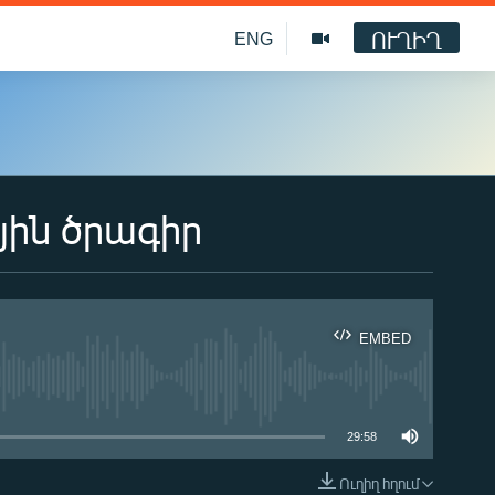
ՈՒՂԻՂ
ENG
յին ծրագիր
EMBED
ble
29:58
Ուղիղ հղում