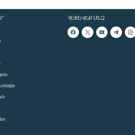
Ր
ՀԵՏԵՎԵՔ ՄԵԶ
ն
ն
յուն
 խնդիր
ան
նետ