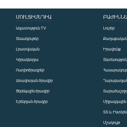
ՄՈՒԼՏԻՄԵԴԻԱ
ԲԱԺԻՆՆԵ
Ազատություն TV
Լուրեր
Տեսանյութեր
Քաղաքակա
Լրատվական
Իրավունք
Կիրակնօրյա
Տնտեսությու
Ռադիոծրագրեր
Հասարակութ
Առավոտյան ծրագիր
Ղարաբաղյան
Ցերեկային ծրագիր
Տարածաշրջ
Հայերեն
Երեկոյան ծրագիր
Միջազգային
English
ՏՏ և Ինտեր
Русский
Մշակույթ