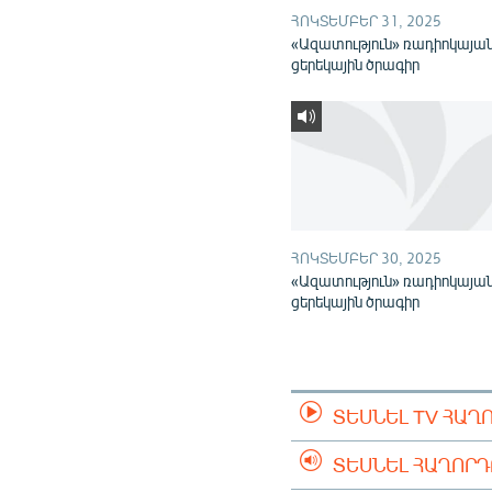
ՀՈԿՏԵՄԲԵՐ 31, 2025
«Ազատություն» ռադիոկայա
ցերեկային ծրագիր
ՀՈԿՏԵՄԲԵՐ 30, 2025
«Ազատություն» ռադիոկայա
ցերեկային ծրագիր
ՏԵՍՆԵԼ TV ՀԱՂ
ՏԵՍՆԵԼ ՀԱՂՈՐ