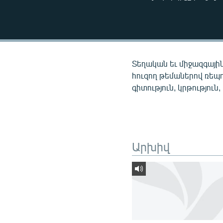
ՄԻՋԱԶԳԱՅԻՆ
ՄՇԱԿՈՒՅԹ
ՍՊՈՐՏ
ՄԵԿՆԱԲԱՆՈՒԹՅՈՒՆ
Տեղական եւ միջազգային
ՏՏ ԵՒ ԻՆՏԵՐՆԵՏ
հուզող թեմաներով ռեպ
գիտություն, կրթություն,
ԿՈՐՈՆԱՎԻՐՈՒՍ
ԱՐԽԻՎ
ՏԵՍԱՆՅՈՒԹԵՐ
Արխիվ
ԲԱՆԱՎԵՃ
ՁԳՏԵԼՈՎ ԼԱՎԱԳՈՒՅՆԻՆ
ՓՈԴՔԱՍԹ