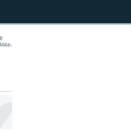
EMBED
նը
ններ,