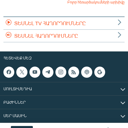
Բոլոր հեռարձակումների արխիվը
ՏԵՍՆԵԼ TV ՀԱՂՈՐԴՈՒՄՆԵՐԸ
ՏԵՍՆԵԼ ՀԱՂՈՐԴՈՒՄՆԵՐԸ
ՀԵՏԵՎԵՔ ՄԵԶ
ՄՈՒԼՏԻՄԵԴԻԱ
ԲԱԺԻՆՆԵՐ
ՄԵՐ ՄԱՍԻՆ