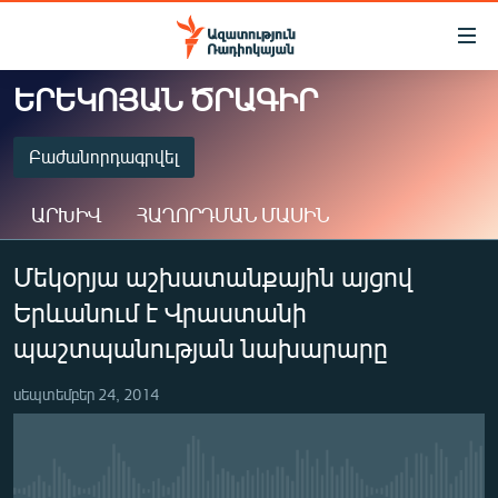
Մատչելիության
հղումներ
Անցնել
ԵՐԵԿՈՅԱՆ ԾՐԱԳԻՐ
հիմնական
ԱԶԱՏՈՒԹՅՈՒՆ TV
բովանդակությանը
ՀԱՅԱՍՏԱՆ
Բաժանորդագրվել
Անցնել
հիմնական
ՔԱՂԱՔԱԿԱՆ
ԱՐԽԻՎ
ՀԱՂՈՐԴՄԱՆ ՄԱՍԻՆ
մենյուին
ԸՆՏՐՈՒԹՅՈՒՆՆԵՐ 2026
Որոնում
ԲԱԺԱՆՈՐԴԱԳՐՎԵԼ
Մեկօրյա աշխատանքային այցով
ԻՐԱՎՈՒՆՔ
Երևանում է Վրաստանի
ՀԱՍԱՐԱԿՈՒԹՅՈՒՆ
Spotify
պաշտպանության նախարարը
ՏՆՏԵՍՈՒԹՅՈՒՆ
Բաժանորդագրվել
սեպտեմբեր 24, 2014
ՂԱՐԱԲԱՂ
ՊԱՏԵՐԱԶՄԻ 6 ՇԱԲԱԹՆԵՐԸ
ՏԱՐԱԾԱՇՐՋԱՆ