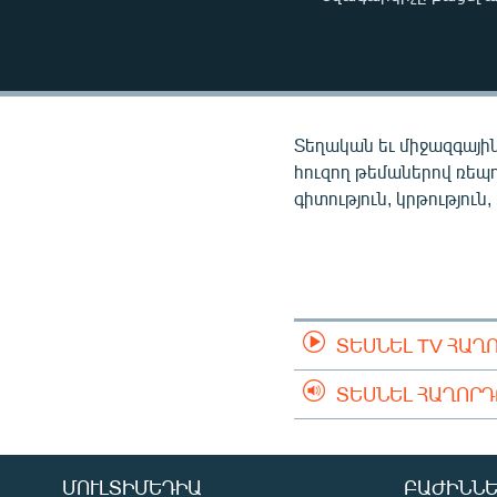
ՄԻՋԱԶԳԱՅԻՆ
ՄՇԱԿՈՒՅԹ
ՍՊՈՐՏ
ՄԵԿՆԱԲԱՆՈՒԹՅՈՒՆ
Տեղական եւ միջազգային
ՏՏ ԵՒ ԻՆՏԵՐՆԵՏ
հուզող թեմաներով ռեպ
գիտություն, կրթություն,
ԿՈՐՈՆԱՎԻՐՈՒՍ
ԱՐԽԻՎ
ՏԵՍԱՆՅՈՒԹԵՐ
ԲԱՆԱՎԵՃ
ՏԵՍՆԵԼ TV ՀԱՂ
ՁԳՏԵԼՈՎ ԼԱՎԱԳՈՒՅՆԻՆ
ՏԵՍՆԵԼ ՀԱՂՈՐ
ՓՈԴՔԱՍԹ
ՄՈՒԼՏԻՄԵԴԻԱ
ԲԱԺԻՆՆԵ