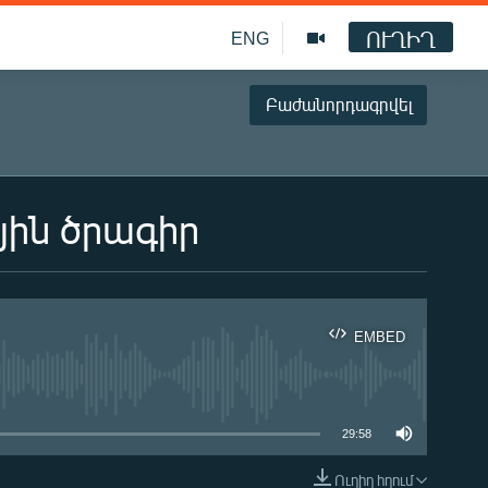
ՈՒՂԻՂ
ENG
Բաժանորդագրվել
յին ծրագիր
EMBED
ble
29:58
Ուղիղ հղում