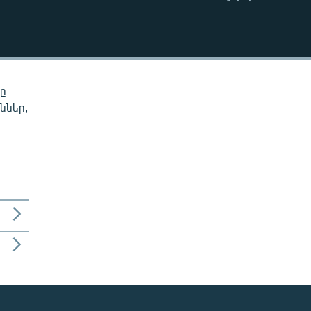
EMBED
նը
ններ,