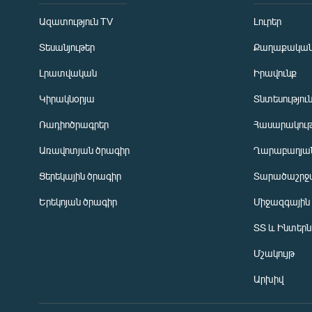
Ազատություն TV
Լուրեր
Տեսանյութեր
Քաղաքակա
Լրատվական
Իրավունք
Կիրակնօրյա
Տնտեսությու
Ռադիոծրագրեր
Հասարակութ
Առավոտյան ծրագիր
Ղարաբաղյան
Ցերեկային ծրագիր
Տարածաշրջ
Հայերեն
Երեկոյան ծրագիր
Միջազգային
English
ՏՏ և Ինտեր
Русский
Մշակույթ
ՀԵՏԵՎԵՔ ՄԵԶ
Արխիվ