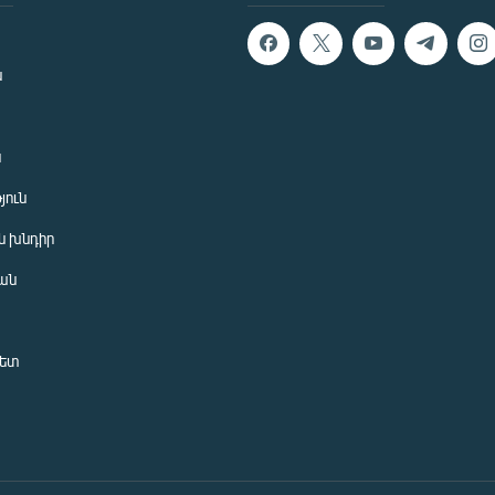
ն
ն
յուն
 խնդիր
ան
նետ