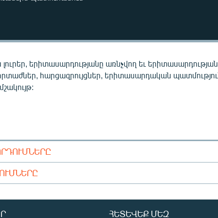
 լուրեր, երիտասարդությանը առնչվող եւ երիտասարդությա
որտաժներ, հարցազրույցներ, երիտասարդական պատմությու
 մշակույթ:
ՈՐԴՈՒՄՆԵՐԸ
ԴՈՒՄՆԵՐԸ
Ր
ՀԵՏԵՎԵՔ ՄԵԶ