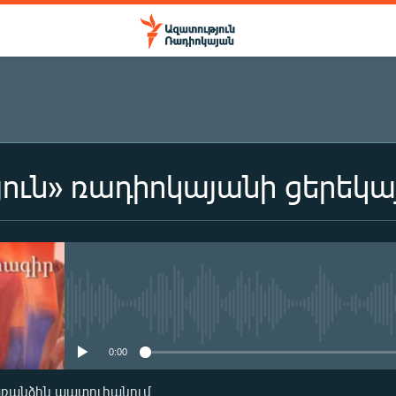
ուն» ռադիոկայանի ցերեկա
ԲԱԺԱՆՈՐԴԱԳՐՎԵԼ
Բաժանորդագրվել
No media source currently availa
0:00
առանձին պատուհանում