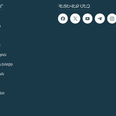
Ր
ՀԵՏԵՎԵՔ ՄԵԶ
ն
ն
յուն
 խնդիր
ան
նետ