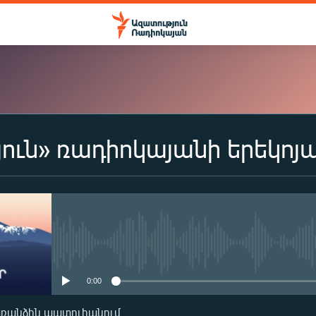
ուն» ռադիոկայանի երեկոյ
ԲԱԺԱՆՈՐԴԱԳՐՎԵԼ
Apple Podcasts
Spotify
No media source currently availa
0:00
Բաժանորդագրվել
առանձին պատուհանում