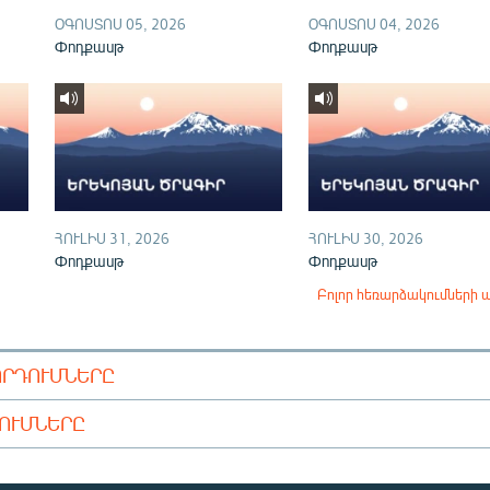
ՕԳՈՍՏՈՍ 05, 2026
ՕԳՈՍՏՈՍ 04, 2026
Փոդքասթ
Փոդքասթ
ՀՈՒԼԻՍ 31, 2026
ՀՈՒԼԻՍ 30, 2026
Փոդքասթ
Փոդքասթ
Բոլոր հեռարձակումների 
ՈՐԴՈՒՄՆԵՐԸ
ԴՈՒՄՆԵՐԸ