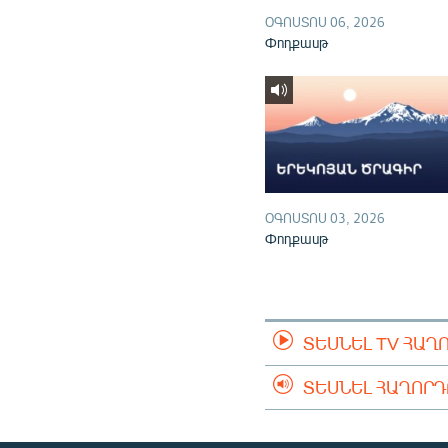
ՕԳՈՍՏՈՍ 06, 2026
Փոդքասթ
ՕԳՈՍՏՈՍ 03, 2026
Փոդքասթ
ՏԵՍՆԵԼ TV ՀԱՂ
ՏԵՍՆԵԼ ՀԱՂՈՐ