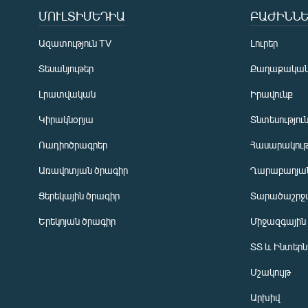
ՄՈՒԼՏԻՄԵԴԻԱ
ԲԱԺԻՆՆԵ
Ազատություն TV
Լուրեր
Տեսանյութեր
Քաղաքակա
Լրատվական
Իրավունք
Կիրակնօրյա
Տնտեսությու
Ռադիոծրագրեր
Հասարակութ
Առավոտյան ծրագիր
Ղարաբաղյան
Ցերեկային ծրագիր
Տարածաշրջ
Հայերեն
Երեկոյան ծրագիր
Միջազգային
English
ՏՏ և Ինտեր
Русский
Մշակույթ
ՀԵՏԵՎԵՔ ՄԵԶ
Արխիվ