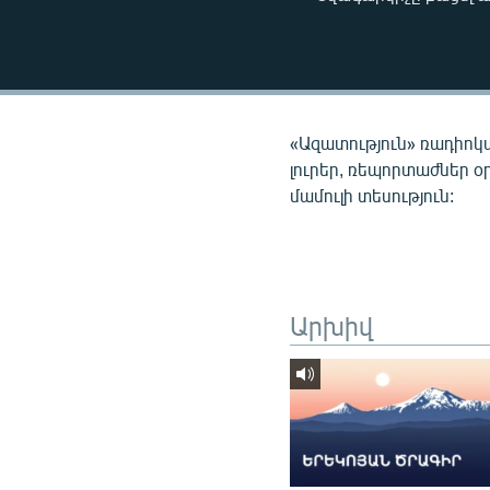
ՄԻՋԱԶԳԱՅԻՆ
ՄՇԱԿՈՒՅԹ
ՍՊՈՐՏ
ՄԵԿՆԱԲԱՆՈՒԹՅՈՒՆ
«Ազատություն» ռադիոկ
ՏՏ ԵՒ ԻՆՏԵՐՆԵՏ
լուրեր, ռեպորտաժներ օ
մամուլի տեսություն:
ԿՈՐՈՆԱՎԻՐՈՒՍ
ԱՐԽԻՎ
ՏԵՍԱՆՅՈՒԹԵՐ
ԲԱՆԱՎԵՃ
Արխիվ
ՁԳՏԵԼՈՎ ԼԱՎԱԳՈՒՅՆԻՆ
ՓՈԴՔԱՍԹ