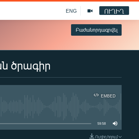
ՈՒՂԻՂ
ENG
Բաժանորդագրվել
ան ծրագիր
EMBED
ble
59:58
Ուղիղ հղում