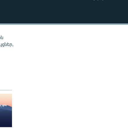
EMBED
ին
յցներ,