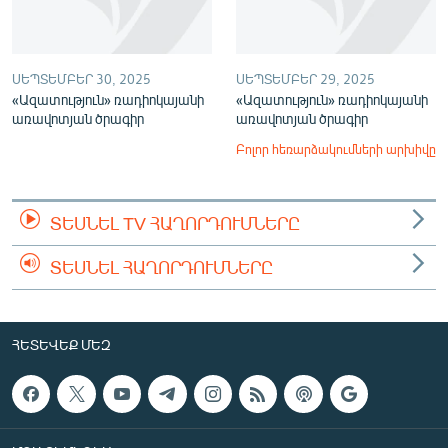
ՍԵՊՏԵՄԲԵՐ 30, 2025
ՍԵՊՏԵՄԲԵՐ 29, 2025
«Ազատություն» ռադիոկայանի
«Ազատություն» ռադիոկայանի
առավոտյան ծրագիր
առավոտյան ծրագիր
Բոլոր հեռարձակումների արխիվը
ՏԵՍՆԵԼ TV ՀԱՂՈՐԴՈՒՄՆԵՐԸ
ՏԵՍՆԵԼ ՀԱՂՈՐԴՈՒՄՆԵՐԸ
ՀԵՏԵՎԵՔ ՄԵԶ