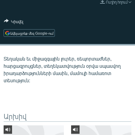
Ուղիղ հղում
ՄԻՋԱԶԳԱՅԻՆ
ՄՇԱԿՈՒՅԹ
Կիսվել
ՍՊՈՐՏ
Ավելացրեք մեզ Google-ում
ՄԵԿՆԱԲԱՆՈՒԹՅՈՒՆ
ՏՏ ԵՒ ԻՆՏԵՐՆԵՏ
Տեղական եւ միջազգային լուրեր, ռեպորտաժներ,
ԿՈՐՈՆԱՎԻՐՈՒՍ
հարցազրույցներ, տեղեկատվություն օրվա սպասվող
ԱՐԽԻՎ
իրադարձությունների մասին, մամուլի համառոտ
տեսություն:
ՏԵՍԱՆՅՈՒԹԵՐ
ԲԱՆԱՎԵՃ
ՁԳՏԵԼՈՎ ԼԱՎԱԳՈՒՅՆԻՆ
ՓՈԴՔԱՍԹ
Արխիվ
Հայերեն