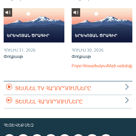
ՀՈՒԼԻՍ 31, 2026
ՀՈՒԼԻՍ 30, 2026
Փոդքասթ
Փոդքասթ
Բոլոր հեռարձակումների արխիվը
ՏԵՍՆԵԼ TV ՀԱՂՈՐԴՈՒՄՆԵՐԸ
ՏԵՍՆԵԼ ՀԱՂՈՐԴՈՒՄՆԵՐԸ
ՀԵՏԵՎԵՔ ՄԵԶ