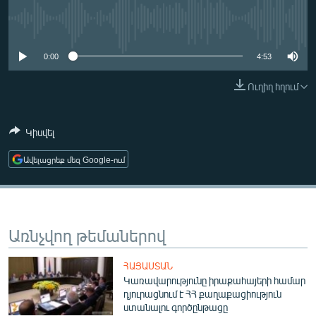
ՄԻՋԱԶԳԱՅԻՆ
No media source currently available
ՄՇԱԿՈՒՅԹ
0:00
4:53
ՍՊՈՐՏ
Ուղիղ հղում
ՄԵԿՆԱԲԱՆՈՒԹՅՈՒՆ
ՏՏ ԵՒ ԻՆՏԵՐՆԵՏ
Կիսվել
ԿՈՐՈՆԱՎԻՐՈՒՍ
Ավելացրեք մեզ Google-ում
ԱՐԽԻՎ
ՏԵՍԱՆՅՈՒԹԵՐ
ԲԱՆԱՎԵՃ
Առնչվող թեմաներով
ՁԳՏԵԼՈՎ ԼԱՎԱԳՈՒՅՆԻՆ
ՓՈԴՔԱՍԹ
ՀԱՅԱՍՏԱՆ
Կառավարությունը իրաքահայերի համար
դյուրացնում է ՀՀ քաղաքացիություն
Հայերեն
ստանալու գործընթացը