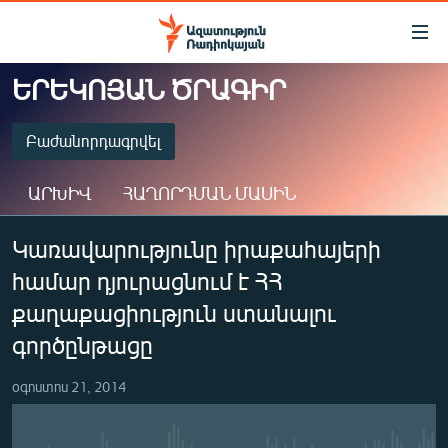
Մատչելիության
հղումներ
Անցնել
ԵՐԵԿՈՅԱՆ ԾՐԱԳԻՐ
հիմնական
ԱԶԱՏՈՒԹՅՈՒՆ TV
բովանդակությանը
ՀԱՅԱՍՏԱՆ
Բաժանորդագրվել
Անցնել
հիմնական
ՔԱՂԱՔԱԿԱՆ
ԱՐԽԻՎ
ՀԱՂՈՐԴՄԱՆ ՄԱՍԻՆ
մենյուին
ԸՆՏՐՈՒԹՅՈՒՆՆԵՐ 2026
Որոնում
ԲԱԺԱՆՈՐԴԱԳՐՎԵԼ
Կառավարությունը իրաքահայերի
ԻՐԱՎՈՒՆՔ
համար դյուրացնում է ՀՀ
ՀԱՍԱՐԱԿՈՒԹՅՈՒՆ
Spotify
քաղաքացիություն ստանալու
ՏՆՏԵՍՈՒԹՅՈՒՆ
գործընթացը
Բաժանորդագրվել
ՂԱՐԱԲԱՂ
օգոստոս 21, 2014
ՊԱՏԵՐԱԶՄԻ 6 ՇԱԲԱԹՆԵՐԸ
ՏԱՐԱԾԱՇՐՋԱՆ