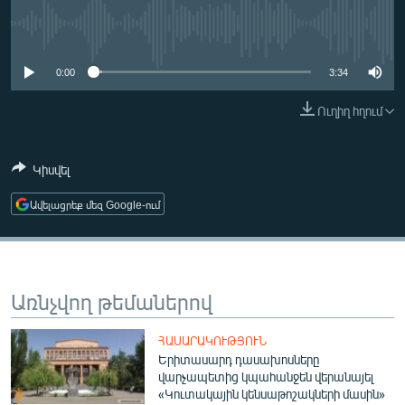
ՄԻՋԱԶԳԱՅԻՆ
No media source currently available
ՄՇԱԿՈՒՅԹ
0:00
3:34
ՍՊՈՐՏ
Ուղիղ հղում
ՄԵԿՆԱԲԱՆՈՒԹՅՈՒՆ
ՏՏ ԵՒ ԻՆՏԵՐՆԵՏ
Կիսվել
ԿՈՐՈՆԱՎԻՐՈՒՍ
Ավելացրեք մեզ Google-ում
ԱՐԽԻՎ
ՏԵՍԱՆՅՈՒԹԵՐ
ԲԱՆԱՎԵՃ
Առնչվող թեմաներով
ՁԳՏԵԼՈՎ ԼԱՎԱԳՈՒՅՆԻՆ
ՓՈԴՔԱՍԹ
ՀԱՍԱՐԱԿՈՒԹՅՈՒՆ
Երիտասարդ դասախոսները
վարչապետից կպահանջեն վերանայել
Հայերեն
«Կուտակային կենսաթոշակների մասին»