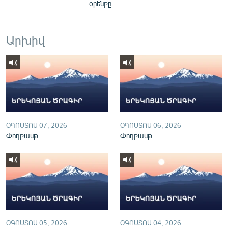
օրենքը
English
Русский
Արխիվ
ՀԵՏԵՎԵՔ ՄԵԶ
«Ազատության» բոլոր կայքերը
ՕԳՈՍՏՈՍ 07, 2026
ՕԳՈՍՏՈՍ 06, 2026
Փոդքասթ
Փոդքասթ
ՕԳՈՍՏՈՍ 05, 2026
ՕԳՈՍՏՈՍ 04, 2026