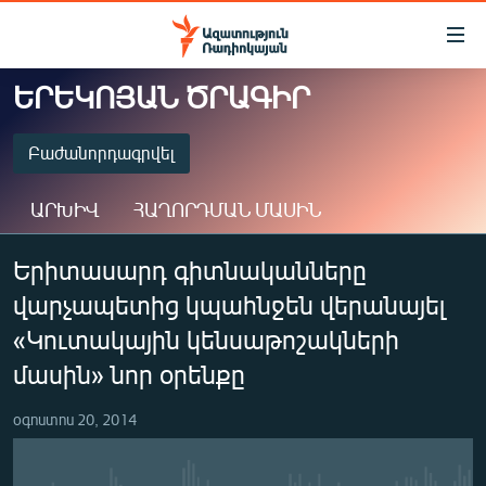
Մատչելիության
հղումներ
Անցնել
ԵՐԵԿՈՅԱՆ ԾՐԱԳԻՐ
հիմնական
ԱԶԱՏՈՒԹՅՈՒՆ TV
բովանդակությանը
ՀԱՅԱՍՏԱՆ
Բաժանորդագրվել
Անցնել
հիմնական
ՔԱՂԱՔԱԿԱՆ
ԱՐԽԻՎ
ՀԱՂՈՐԴՄԱՆ ՄԱՍԻՆ
մենյուին
ԸՆՏՐՈՒԹՅՈՒՆՆԵՐ 2026
Որոնում
ԲԱԺԱՆՈՐԴԱԳՐՎԵԼ
Երիտասարդ գիտնականները
ԻՐԱՎՈՒՆՔ
վարչապետից կպահնջեն վերանայել
ՀԱՍԱՐԱԿՈՒԹՅՈՒՆ
Spotify
«Կուտակային կենսաթոշակների
ՏՆՏԵՍՈՒԹՅՈՒՆ
մասին» նոր օրենքը
Բաժանորդագրվել
ՂԱՐԱԲԱՂ
օգոստոս 20, 2014
ՊԱՏԵՐԱԶՄԻ 6 ՇԱԲԱԹՆԵՐԸ
ՏԱՐԱԾԱՇՐՋԱՆ