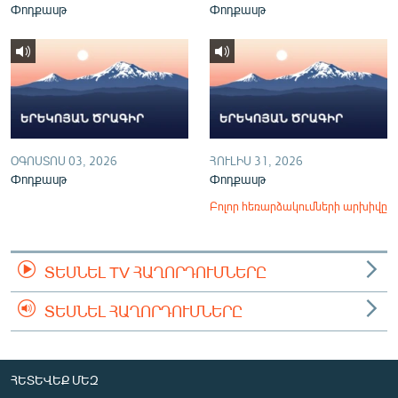
Փոդքասթ
Փոդքասթ
ՕԳՈՍՏՈՍ 03, 2026
ՀՈՒԼԻՍ 31, 2026
Փոդքասթ
Փոդքասթ
Բոլոր հեռարձակումների արխիվը
ՏԵՍՆԵԼ TV ՀԱՂՈՐԴՈՒՄՆԵՐԸ
ՏԵՍՆԵԼ ՀԱՂՈՐԴՈՒՄՆԵՐԸ
ՀԵՏԵՎԵՔ ՄԵԶ