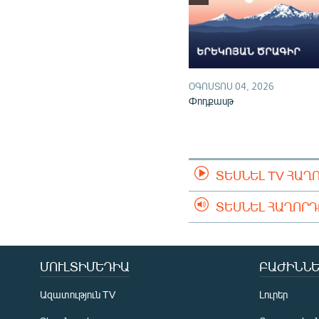
ՕԳՈՍՏՈՍ 04, 2026
Փոդքասթ
ՏԵՍՆԵԼ TV ՀԱՂ
ՏԵՍՆԵԼ ՀԱՂՈՐ
ՄՈՒԼՏԻՄԵԴԻԱ
ԲԱԺԻՆՆԵ
Ազատություն TV
Լուրեր