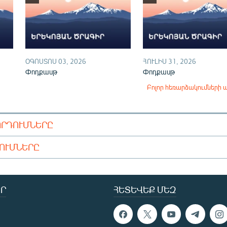
ՕԳՈՍՏՈՍ 03, 2026
ՀՈՒԼԻՍ 31, 2026
Փոդքասթ
Փոդքասթ
Բոլոր հեռարձակումների 
ՈՐԴՈՒՄՆԵՐԸ
ԴՈՒՄՆԵՐԸ
Ր
ՀԵՏԵՎԵՔ ՄԵԶ