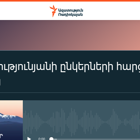
ւթյունյանի ընկերների հար
ԲԱԺԱՆՈՐԴԱԳՐՎԵԼ
ց
Apple Podcasts
Spotify
No media source currently availa
Բաժանորդագրվել
0:00