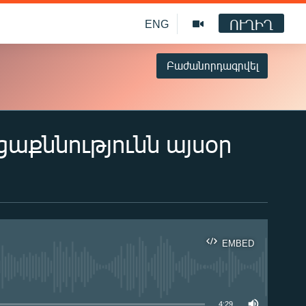
ՈՒՂԻՂ
ENG
Բաժանորդագրվել
ցաքննությունն այսօր
EMBED
ble
4:29