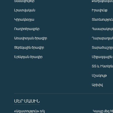
Տեսանյութեր
Քաղաքակա
Լրատվական
Իրավունք
Կիրակնօրյա
Տնտեսությու
Ռադիոծրագրեր
Հասարակութ
Առավոտյան ծրագիր
Ղարաբաղյան
Ցերեկային ծրագիր
Տարածաշրջ
Հայերեն
Երեկոյան ծրագիր
Միջազգային
English
ՏՏ և Ինտեր
Русский
Մշակույթ
ՀԵՏԵՎԵՔ ՄԵԶ
Արխիվ
ՄԵՐ ՄԱՍԻՆ
«Ազատություն» ռ/կ
Կապը մեզ հ