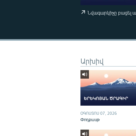
ՄԻՋԱԶԳԱՅԻՆ
ՄՇԱԿՈՒՅԹ
Նվագարկիչը բացել 
ՍՊՈՐՏ
ՄԵԿՆԱԲԱՆՈՒԹՅՈՒՆ
ՏՏ ԵՒ ԻՆՏԵՐՆԵՏ
ԿՈՐՈՆԱՎԻՐՈՒՍ
Արխիվ
ԱՐԽԻՎ
ՏԵՍԱՆՅՈՒԹԵՐ
ԲԱՆԱՎԵՃ
ՁԳՏԵԼՈՎ ԼԱՎԱԳՈՒՅՆԻՆ
ՓՈԴՔԱՍԹ
ՕԳՈՍՏՈՍ 07, 2026
Փոդքասթ