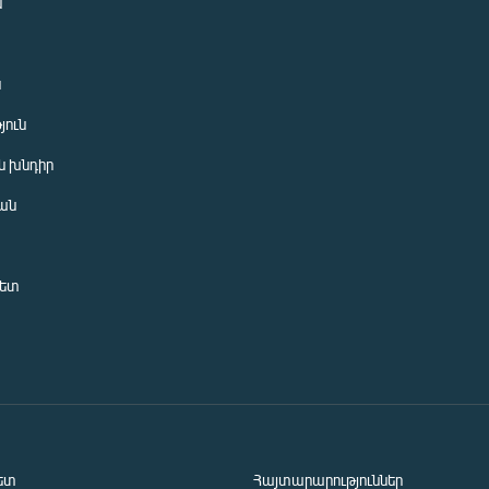
ն
ն
յուն
 խնդիր
ան
նետ
ետ
Հայտարարություններ