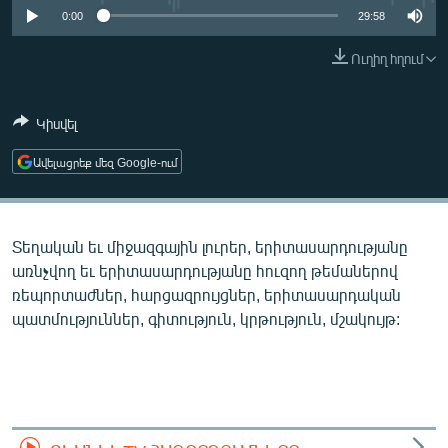
ՄԻՋԱԶԳԱՅԻՆ
0:00
29:58
ՄՇԱԿՈՒՅԹ
Ուղիղ հղում
ՍՊՈՐՏ
Կիսվել
ՄԵԿՆԱԲԱՆՈՒԹՅՈՒՆ
ՏՏ ԵՒ ԻՆՏԵՐՆԵՏ
Ավելացրեք մեզ Google-ում
ԿՈՐՈՆԱՎԻՐՈՒՍ
ԱՐԽԻՎ
Տեղական եւ միջազգային լուրեր, երիտասարդությանը
ՏԵՍԱՆՅՈՒԹԵՐ
առնչվող եւ երիտասարդությանը հուզող թեմաներով
ռեպորտաժներ, հարցազրույցներ, երիտասարդական
ԲԱՆԱՎԵՃ
պատմություններ, գիտություն, կրթություն, մշակույթ:
ՁԳՏԵԼՈՎ ԼԱՎԱԳՈՒՅՆԻՆ
ՓՈԴՔԱՍԹ
Հայերեն