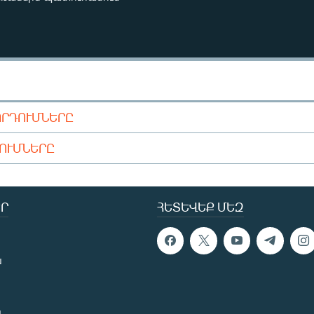
ՈՐԴՈՒՄՆԵՐԸ
ԴՈՒՄՆԵՐԸ
Ր
ՀԵՏԵՎԵՔ ՄԵԶ
ն
ն