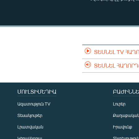
ՄԻՋԱԶԳԱՅԻՆ
ՄՇԱԿՈՒՅԹ
ՍՊՈՐՏ
ՄԵԿՆԱԲԱՆՈՒԹՅՈՒՆ
ՏՏ ԵՒ ԻՆՏԵՐՆԵՏ
ՏԵՍՆԵԼ TV ՀԱՂ
ԿՈՐՈՆԱՎԻՐՈՒՍ
ՏԵՍՆԵԼ ՀԱՂՈՐ
ԱՐԽԻՎ
ՏԵՍԱՆՅՈՒԹԵՐ
ԲԱՆԱՎԵՃ
ՄՈՒԼՏԻՄԵԴԻԱ
ԲԱԺԻՆՆԵ
ՁԳՏԵԼՈՎ ԼԱՎԱԳՈՒՅՆԻՆ
Ազատություն TV
Լուրեր
ՓՈԴՔԱՍԹ
Տեսանյութեր
Քաղաքակա
Լրատվական
Իրավունք
Կիրակնօրյա
Տնտեսությու