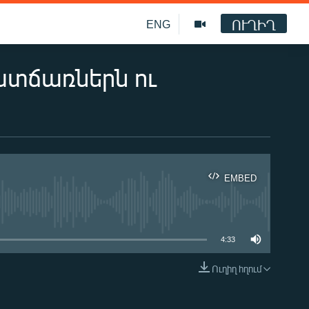
ՈՒՂԻՂ
ENG
ատճառներն ու
EMBED
ble
4:33
Ուղիղ հղում
EMBED