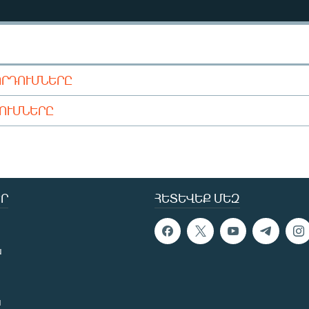
ՈՐԴՈՒՄՆԵՐԸ
ԴՈՒՄՆԵՐԸ
Ր
ՀԵՏԵՎԵՔ ՄԵԶ
ն
ն