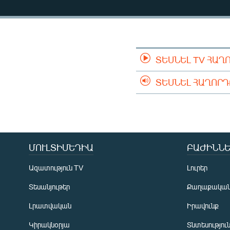
ՄԻՋԱԶԳԱՅԻՆ
ՄՇԱԿՈՒՅԹ
ՍՊՈՐՏ
ՄԵԿՆԱԲԱՆՈՒԹՅՈՒՆ
ՏԵՍՆԵԼ TV ՀԱՂ
ՏՏ ԵՒ ԻՆՏԵՐՆԵՏ
ՏԵՍՆԵԼ ՀԱՂՈՐ
ԿՈՐՈՆԱՎԻՐՈՒՍ
ԱՐԽԻՎ
ՏԵՍԱՆՅՈՒԹԵՐ
ՄՈՒԼՏԻՄԵԴԻԱ
ԲԱԺԻՆՆԵ
ԲԱՆԱՎԵՃ
ՁԳՏԵԼՈՎ ԼԱՎԱԳՈՒՅՆԻՆ
Ազատություն TV
Լուրեր
ՓՈԴՔԱՍԹ
Տեսանյութեր
Քաղաքակա
Լրատվական
Իրավունք
Կիրակնօրյա
Տնտեսությու