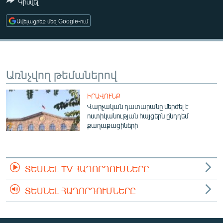
Կիսվել
ՄԻՋԱԶԳԱՅԻՆ
Ավելացրեք մեզ Google-ում
ՄՇԱԿՈՒՅԹ
ՍՊՈՐՏ
ՄԵԿՆԱԲԱՆՈՒԹՅՈՒՆ
Առնչվող թեմաներով
ՏՏ ԵՒ ԻՆՏԵՐՆԵՏ
ԻՐԱՎՈՒՆՔ
ԿՈՐՈՆԱՎԻՐՈՒՍ
Վարչական դատարանը մերժել է
ԱՐԽԻՎ
ոստիկանության հայցերն ընդդեմ
քաղաքացիների
ՏԵՍԱՆՅՈՒԹԵՐ
ԲԱՆԱՎԵՃ
ՏԵՍՆԵԼ TV ՀԱՂՈՐԴՈՒՄՆԵՐԸ
ՁԳՏԵԼՈՎ ԼԱՎԱԳՈՒՅՆԻՆ
ՓՈԴՔԱՍԹ
ՏԵՍՆԵԼ ՀԱՂՈՐԴՈՒՄՆԵՐԸ
Հայերեն