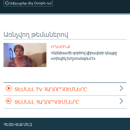
Ավելացրեք մեզ Google-ում
ՄԻՋԱԶԳԱՅԻՆ
ՄՇԱԿՈՒՅԹ
ՍՊՈՐՏ
Առնչվող թեմաներով
ՄԵԿՆԱԲԱՆՈՒԹՅՈՒՆ
ՏՏ ԵՒ ԻՆՏԵՐՆԵՏ
ԻՐԱՎՈՒՆՔ
Վերնիսաժի գործով վիրավորի դեպքը
ԿՈՐՈՆԱՎԻՐՈՒՍ
«տիպիկ խոշտանգում է»
ԱՐԽԻՎ
ՏԵՍԱՆՅՈՒԹԵՐ
ԲԱՆԱՎԵՃ
ՏԵՍՆԵԼ TV ՀԱՂՈՐԴՈՒՄՆԵՐԸ
ՁԳՏԵԼՈՎ ԼԱՎԱԳՈՒՅՆԻՆ
ՏԵՍՆԵԼ ՀԱՂՈՐԴՈՒՄՆԵՐԸ
ՓՈԴՔԱՍԹ
Հայերեն
ՀԵՏԵՎԵՔ ՄԵԶ