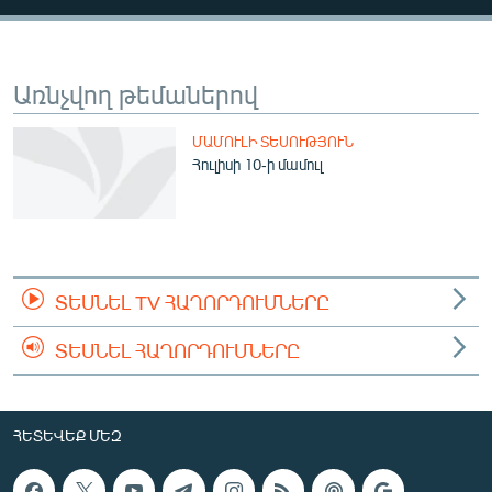
ՄԻՋԱԶԳԱՅԻՆ
ՄՇԱԿՈՒՅԹ
Առնչվող թեմաներով
ՍՊՈՐՏ
ՄԵԿՆԱԲԱՆՈՒԹՅՈՒՆ
ՄԱՄՈՒԼԻ ՏԵՍՈՒԹՅՈՒՆ
Հուլիսի 10-ի մամուլ
ՏՏ ԵՒ ԻՆՏԵՐՆԵՏ
ԿՈՐՈՆԱՎԻՐՈՒՍ
ԱՐԽԻՎ
ՏԵՍԱՆՅՈՒԹԵՐ
ՏԵՍՆԵԼ TV ՀԱՂՈՐԴՈՒՄՆԵՐԸ
ԲԱՆԱՎԵՃ
ՏԵՍՆԵԼ ՀԱՂՈՐԴՈՒՄՆԵՐԸ
ՁԳՏԵԼՈՎ ԼԱՎԱԳՈՒՅՆԻՆ
ՓՈԴՔԱՍԹ
ՀԵՏԵՎԵՔ ՄԵԶ
Հայերեն