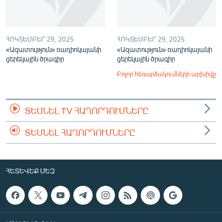
ՀՈԿՏԵՄԲԵՐ 29, 2025
ՀՈԿՏԵՄԲԵՐ 29, 2025
«Ազատություն» ռադիոկայանի
«Ազատություն» ռադիոկայանի
ցերեկային ծրագիր
ցերեկային ծրագիր
Բոլոր հեռարձակումների արխիվը
ՏԵՍՆԵԼ TV ՀԱՂՈՐԴՈՒՄՆԵՐԸ
ՏԵՍՆԵԼ ՀԱՂՈՐԴՈՒՄՆԵՐԸ
ՀԵՏԵՎԵՔ ՄԵԶ