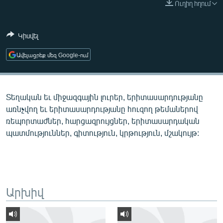
Ուղիղ հղում
ՄԻՋԱԶԳԱՅԻՆ
ՄՇԱԿՈՒՅԹ
Կիսվել
ՍՊՈՐՏ
Ավելացրեք մեզ Google-ում
ՄԵԿՆԱԲԱՆՈՒԹՅՈՒՆ
ՏՏ ԵՒ ԻՆՏԵՐՆԵՏ
Տեղական եւ միջազգային լուրեր, երիտասարդությանը
ԿՈՐՈՆԱՎԻՐՈՒՍ
առնչվող եւ երիտասարդությանը հուզող թեմաներով
ԱՐԽԻՎ
ռեպորտաժներ, հարցազրույցներ, երիտասարդական
պատմություններ, գիտություն, կրթություն, մշակույթ:
ՏԵՍԱՆՅՈՒԹԵՐ
ԲԱՆԱՎԵՃ
ՁԳՏԵԼՈՎ ԼԱՎԱԳՈՒՅՆԻՆ
ՓՈԴՔԱՍԹ
Արխիվ
Հայերեն