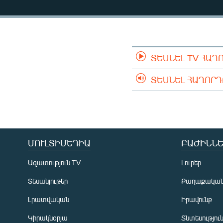
ՄԻՋԱԶԳԱՅԻՆ
ՄՇԱԿՈՒՅԹ
ՍՊՈՐՏ
ՄԵԿՆԱԲԱՆՈՒԹՅՈՒՆ
ՏԵՍՆԵԼ TV ՀԱՂ
ՏՏ ԵՒ ԻՆՏԵՐՆԵՏ
ՏԵՍՆԵԼ ՀԱՂՈՐ
ԿՈՐՈՆԱՎԻՐՈՒՍ
ԱՐԽԻՎ
ՏԵՍԱՆՅՈՒԹԵՐ
ՄՈՒԼՏԻՄԵԴԻԱ
ԲԱԺԻՆՆԵ
ԲԱՆԱՎԵՃ
ՁԳՏԵԼՈՎ ԼԱՎԱԳՈՒՅՆԻՆ
Ազատություն TV
Լուրեր
ՓՈԴՔԱՍԹ
Տեսանյութեր
Քաղաքակա
Լրատվական
Իրավունք
Կիրակնօրյա
Տնտեսությու