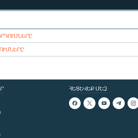
ՈՐԴՈՒՄՆԵՐԸ
ԴՈՒՄՆԵՐԸ
Ր
ՀԵՏԵՎԵՔ ՄԵԶ
ն
ն