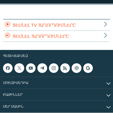
ՄԻՋԱԶԳԱՅԻՆ
ՄՇԱԿՈՒՅԹ
ՍՊՈՐՏ
ՏԵՍՆԵԼ TV ՀԱՂՈՐԴՈՒՄՆԵՐԸ
ՄԵԿՆԱԲԱՆՈՒԹՅՈՒՆ
ՏԵՍՆԵԼ ՀԱՂՈՐԴՈՒՄՆԵՐԸ
ՏՏ ԵՒ ԻՆՏԵՐՆԵՏ
ԿՈՐՈՆԱՎԻՐՈՒՍ
ՀԵՏԵՎԵՔ ՄԵԶ
ԱՐԽԻՎ
ՏԵՍԱՆՅՈՒԹԵՐ
ԲԱՆԱՎԵՃ
ՄՈՒԼՏԻՄԵԴԻԱ
ՁԳՏԵԼՈՎ ԼԱՎԱԳՈՒՅՆԻՆ
ԲԱԺԻՆՆԵՐ
ՓՈԴՔԱՍԹ
ՄԵՐ ՄԱՍԻՆ
Հայերեն