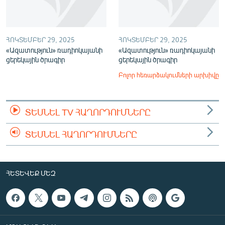
ՀՈԿՏԵՄԲԵՐ 29, 2025
ՀՈԿՏԵՄԲԵՐ 29, 2025
«Ազատություն» ռադիոկայանի
«Ազատություն» ռադիոկայանի
ցերեկային ծրագիր
ցերեկային ծրագիր
Բոլոր հեռարձակումների արխիվը
ՏԵՍՆԵԼ TV ՀԱՂՈՐԴՈՒՄՆԵՐԸ
ՏԵՍՆԵԼ ՀԱՂՈՐԴՈՒՄՆԵՐԸ
ՀԵՏԵՎԵՔ ՄԵԶ