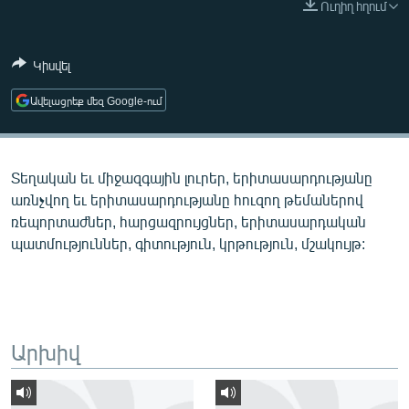
Ուղիղ հղում
ՄԻՋԱԶԳԱՅԻՆ
ՄՇԱԿՈՒՅԹ
Կիսվել
ՍՊՈՐՏ
Ավելացրեք մեզ Google-ում
ՄԵԿՆԱԲԱՆՈՒԹՅՈՒՆ
ՏՏ ԵՒ ԻՆՏԵՐՆԵՏ
Տեղական եւ միջազգային լուրեր, երիտասարդությանը
ԿՈՐՈՆԱՎԻՐՈՒՍ
առնչվող եւ երիտասարդությանը հուզող թեմաներով
ԱՐԽԻՎ
ռեպորտաժներ, հարցազրույցներ, երիտասարդական
պատմություններ, գիտություն, կրթություն, մշակույթ:
ՏԵՍԱՆՅՈՒԹԵՐ
ԲԱՆԱՎԵՃ
ՁԳՏԵԼՈՎ ԼԱՎԱԳՈՒՅՆԻՆ
ՓՈԴՔԱՍԹ
Արխիվ
Հայերեն