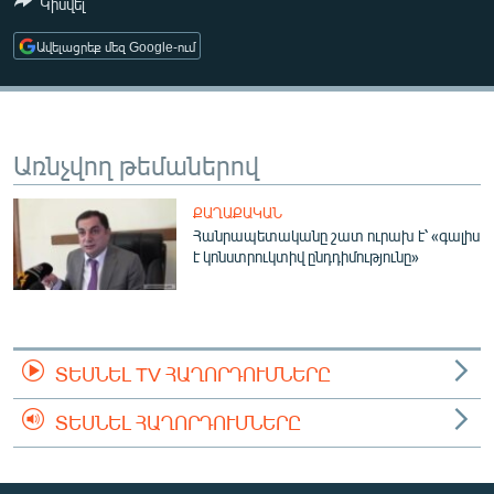
Կիսվել
ՄԻՋԱԶԳԱՅԻՆ
Ավելացրեք մեզ Google-ում
ՄՇԱԿՈՒՅԹ
ՍՊՈՐՏ
ՄԵԿՆԱԲԱՆՈՒԹՅՈՒՆ
Առնչվող թեմաներով
ՏՏ ԵՒ ԻՆՏԵՐՆԵՏ
ՔԱՂԱՔԱԿԱՆ
ԿՈՐՈՆԱՎԻՐՈՒՍ
Հանրապետականը շատ ուրախ է՝ «գալիս
ԱՐԽԻՎ
է կոնստրուկտիվ ընդդիմությունը»
ՏԵՍԱՆՅՈՒԹԵՐ
ԲԱՆԱՎԵՃ
ՏԵՍՆԵԼ TV ՀԱՂՈՐԴՈՒՄՆԵՐԸ
ՁԳՏԵԼՈՎ ԼԱՎԱԳՈՒՅՆԻՆ
ՓՈԴՔԱՍԹ
ՏԵՍՆԵԼ ՀԱՂՈՐԴՈՒՄՆԵՐԸ
Հայերեն