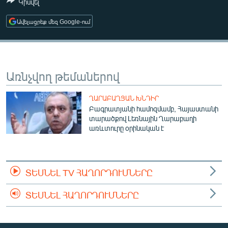
Կիսվել
ՄԻՋԱԶԳԱՅԻՆ
Ավելացրեք մեզ Google-ում
ՄՇԱԿՈՒՅԹ
ՍՊՈՐՏ
ՄԵԿՆԱԲԱՆՈՒԹՅՈՒՆ
Առնչվող թեմաներով
ՏՏ ԵՒ ԻՆՏԵՐՆԵՏ
ՂԱՐԱԲԱՂՅԱՆ ԽՆԴԻՐ
ԿՈՐՈՆԱՎԻՐՈՒՍ
Բագրատյանի համոզմամբ, Հայաստանի
ԱՐԽԻՎ
տարածքով Լեռնային Ղարաբաղի
առևտուրը օրինական է
ՏԵՍԱՆՅՈՒԹԵՐ
ԲԱՆԱՎԵՃ
ՏԵՍՆԵԼ TV ՀԱՂՈՐԴՈՒՄՆԵՐԸ
ՁԳՏԵԼՈՎ ԼԱՎԱԳՈՒՅՆԻՆ
ՓՈԴՔԱՍԹ
ՏԵՍՆԵԼ ՀԱՂՈՐԴՈՒՄՆԵՐԸ
Հայերեն