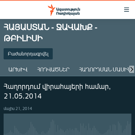
Մատչելիության
հղումներ
Անցնել
ՀԱՅԱՍՏԱՆ - ՋԱՎԱԽՔ -
հիմնական
ԱԶԱՏՈՒԹՅՈՒՆ TV
ԹԲԻԼԻՍԻ
բովանդակությանը
ՀԱՅԱՍՏԱՆ
Անցնել
հիմնական
ՔԱՂԱՔԱԿԱՆ
Բաժանորդագրվել
մենյուին
ԸՆՏՐՈՒԹՅՈՒՆՆԵՐ 2026
Որոնում
ԲԱԺԱՆՈՐԴԱԳՐՎԵԼ
ԱՐԽԻՎ
ՀՈԴՎԱԾՆԵՐ
ՀԱՂՈՐԴՄԱՆ ՄԱՍԻՆ
ԻՐԱՎՈՒՆՔ
Հաղորդում վիրահայերի համար,
ՀԱՍԱՐԱԿՈՒԹՅՈՒՆ
Բաժանորդագրվել
21.05.2014
ՏՆՏԵՍՈՒԹՅՈՒՆ
ՂԱՐԱԲԱՂ
մայիս 21, 2014
ՊԱՏԵՐԱԶՄԻ 6 ՇԱԲԱԹՆԵՐԸ
ՏԱՐԱԾԱՇՐՋԱՆ