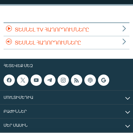
ՄԻՋԱԶԳԱՅԻՆ
ՄՇԱԿՈՒՅԹ
ՍՊՈՐՏ
ՏԵՍՆԵԼ TV ՀԱՂՈՐԴՈՒՄՆԵՐԸ
ՄԵԿՆԱԲԱՆՈՒԹՅՈՒՆ
ՏԵՍՆԵԼ ՀԱՂՈՐԴՈՒՄՆԵՐԸ
ՏՏ ԵՒ ԻՆՏԵՐՆԵՏ
ԿՈՐՈՆԱՎԻՐՈՒՍ
ՀԵՏԵՎԵՔ ՄԵԶ
ԱՐԽԻՎ
ՏԵՍԱՆՅՈՒԹԵՐ
ԲԱՆԱՎԵՃ
ՄՈՒԼՏԻՄԵԴԻԱ
ՁԳՏԵԼՈՎ ԼԱՎԱԳՈՒՅՆԻՆ
ԲԱԺԻՆՆԵՐ
ՓՈԴՔԱՍԹ
ՄԵՐ ՄԱՍԻՆ
Հայերեն