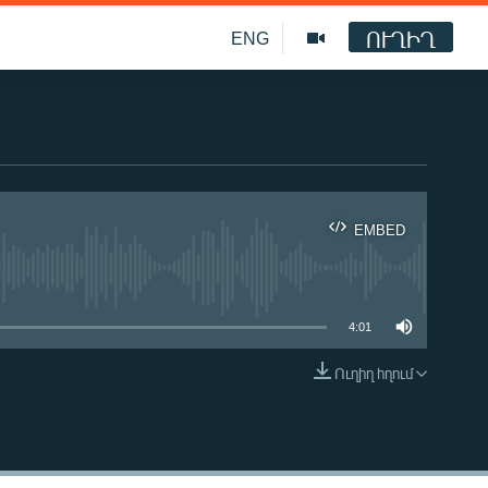
ՈՒՂԻՂ
ENG
EMBED
ble
4:01
Ուղիղ հղում
EMBED