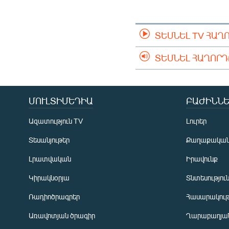
ՄԻՋԱԶԳԱՅԻՆ
ՄՇԱԿՈՒՅԹ
ՏԵՍՆԵԼ TV ՀԱՂ
ՍՊՈՐՏ
ՄԵԿՆԱԲԱՆՈՒԹՅՈՒՆ
ՏԵՍՆԵԼ ՀԱՂՈՐ
ՏՏ ԵՒ ԻՆՏԵՐՆԵՏ
ԿՈՐՈՆԱՎԻՐՈՒՍ
ՄՈՒԼՏԻՄԵԴԻԱ
ԲԱԺԻՆՆԵ
ԱՐԽԻՎ
Ազատություն TV
Լուրեր
ՏԵՍԱՆՅՈՒԹԵՐ
Տեսանյութեր
Քաղաքակա
ԲԱՆԱՎԵՃ
Լրատվական
Իրավունք
ՁԳՏԵԼՈՎ ԼԱՎԱԳՈՒՅՆԻՆ
Կիրակնօրյա
Տնտեսությու
ՓՈԴՔԱՍԹ
Ռադիոծրագրեր
Հասարակութ
Առավոտյան ծրագիր
Ղարաբաղյան