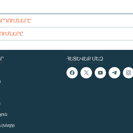
ՈՐԴՈՒՄՆԵՐԸ
ԴՈՒՄՆԵՐԸ
Ր
ՀԵՏԵՎԵՔ ՄԵԶ
ն
ն
յուն
 խնդիր