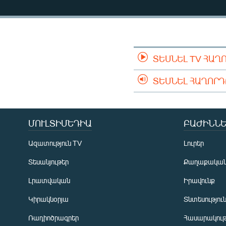
ՄԻՋԱԶԳԱՅԻՆ
ՄՇԱԿՈՒՅԹ
ՍՊՈՐՏ
ՄԵԿՆԱԲԱՆՈՒԹՅՈՒՆ
ՏԵՍՆԵԼ TV ՀԱՂ
ՏՏ ԵՒ ԻՆՏԵՐՆԵՏ
ՏԵՍՆԵԼ ՀԱՂՈՐ
ԿՈՐՈՆԱՎԻՐՈՒՍ
ԱՐԽԻՎ
ՄՈՒԼՏԻՄԵԴԻԱ
ԲԱԺԻՆՆԵ
ՏԵՍԱՆՅՈՒԹԵՐ
Ազատություն TV
Լուրեր
ԲԱՆԱՎԵՃ
Տեսանյութեր
Քաղաքակա
ՁԳՏԵԼՈՎ ԼԱՎԱԳՈՒՅՆԻՆ
Լրատվական
Իրավունք
ՓՈԴՔԱՍԹ
Կիրակնօրյա
Տնտեսությու
Ռադիոծրագրեր
Հասարակութ