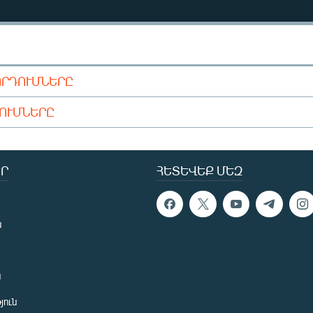
ՈՐԴՈՒՄՆԵՐԸ
ԴՈՒՄՆԵՐԸ
Ր
ՀԵՏԵՎԵՔ ՄԵԶ
ն
ն
յուն