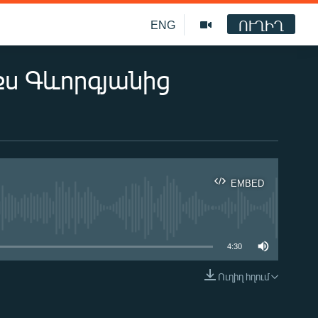
ՈՒՂԻՂ
ENG
իքս Գևորգյանից
EMBED
ble
4:30
Ուղիղ հղում
EMBED