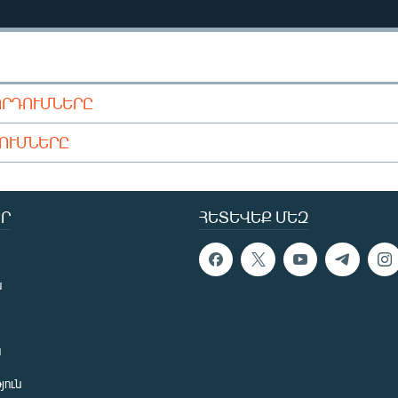
ՈՐԴՈՒՄՆԵՐԸ
ԴՈՒՄՆԵՐԸ
Ր
ՀԵՏԵՎԵՔ ՄԵԶ
ն
ն
յուն