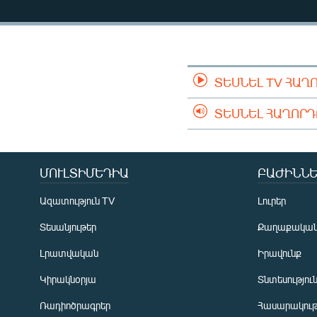
ՄԻՋԱԶԳԱՅԻՆ
ՄՇԱԿՈՒՅԹ
ՍՊՈՐՏ
ՄԵԿՆԱԲԱՆՈՒԹՅՈՒՆ
ՏԵՍՆԵԼ TV ՀԱՂ
ՏՏ ԵՒ ԻՆՏԵՐՆԵՏ
ՏԵՍՆԵԼ ՀԱՂՈՐ
ԿՈՐՈՆԱՎԻՐՈՒՍ
ԱՐԽԻՎ
ՄՈՒԼՏԻՄԵԴԻԱ
ԲԱԺԻՆՆԵ
ՏԵՍԱՆՅՈՒԹԵՐ
Ազատություն TV
Լուրեր
ԲԱՆԱՎԵՃ
Տեսանյութեր
Քաղաքակա
ՁԳՏԵԼՈՎ ԼԱՎԱԳՈՒՅՆԻՆ
Լրատվական
Իրավունք
ՓՈԴՔԱՍԹ
Կիրակնօրյա
Տնտեսությու
Ռադիոծրագրեր
Հասարակութ