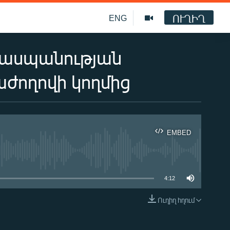
ՈՒՂԻՂ
ENG
եղասպանության
ժողովի կողմից
EMBED
ble
4:12
Ուղիղ հղում
EMBED