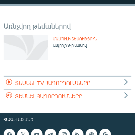
ՄԻՋԱԶԳԱՅԻՆ
ՄՇԱԿՈՒՅԹ
Առնչվող թեմաներով
ՍՊՈՐՏ
ՄԵԿՆԱԲԱՆՈՒԹՅՈՒՆ
ՄԱՄՈՒԼԻ ՏԵՍՈՒԹՅՈՒՆ
Ապրիլի 9-ի մամուլ
ՏՏ ԵՒ ԻՆՏԵՐՆԵՏ
ԿՈՐՈՆԱՎԻՐՈՒՍ
ԱՐԽԻՎ
ՏԵՍԱՆՅՈՒԹԵՐ
ՏԵՍՆԵԼ TV ՀԱՂՈՐԴՈՒՄՆԵՐԸ
ԲԱՆԱՎԵՃ
ՏԵՍՆԵԼ ՀԱՂՈՐԴՈՒՄՆԵՐԸ
ՁԳՏԵԼՈՎ ԼԱՎԱԳՈՒՅՆԻՆ
ՓՈԴՔԱՍԹ
ՀԵՏԵՎԵՔ ՄԵԶ
Հայերեն