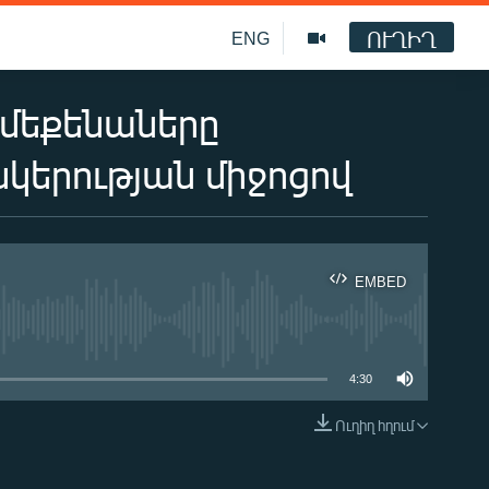
ՈՒՂԻՂ
ENG
ոմեքենաները
նկերության միջոցով
EMBED
ble
4:30
Ուղիղ հղում
EMBED