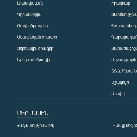
Լրատվական
Իրավունք
Կիրակնօրյա
Տնտեսությու
Ռադիոծրագրեր
Հասարակութ
Առավոտյան ծրագիր
Ղարաբաղյան
Ցերեկային ծրագիր
Տարածաշրջ
Հայերեն
Երեկոյան ծրագիր
Միջազգային
English
ՏՏ և Ինտեր
Русский
Մշակույթ
ՀԵՏԵՎԵՔ ՄԵԶ
Արխիվ
ՄԵՐ ՄԱՍԻՆ
«Ազատություն» ռ/կ
Կապը մեզ հ
«Ազատության» բոլոր կայքերը