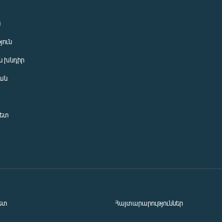
ն
յուն
 խնդիր
ան
նետ
ետ
Հայտարարություններ