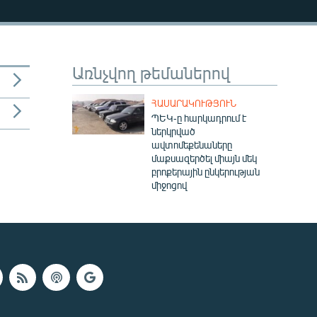
Առնչվող թեմաներով
ՀԱՍԱՐԱԿՈՒԹՅՈՒՆ
ՊԵԿ-ը հարկադրում է
ներկրված
ավտոմեքենաները
մաքսազերծել միայն մեկ
բրոքերային ընկերության
միջոցով