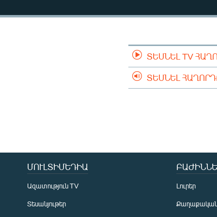
ՄԻՋԱԶԳԱՅԻՆ
ՄՇԱԿՈՒՅԹ
ՍՊՈՐՏ
ՄԵԿՆԱԲԱՆՈՒԹՅՈՒՆ
ՏԵՍՆԵԼ TV ՀԱՂ
ՏՏ ԵՒ ԻՆՏԵՐՆԵՏ
ՏԵՍՆԵԼ ՀԱՂՈՐ
ԿՈՐՈՆԱՎԻՐՈՒՍ
ԱՐԽԻՎ
ՏԵՍԱՆՅՈՒԹԵՐ
ԲԱՆԱՎԵՃ
ՁԳՏԵԼՈՎ ԼԱՎԱԳՈՒՅՆԻՆ
ՄՈՒԼՏԻՄԵԴԻԱ
ԲԱԺԻՆՆԵ
ՓՈԴՔԱՍԹ
Ազատություն TV
Լուրեր
Տեսանյութեր
Քաղաքակա