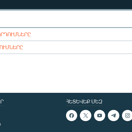
ՈՐԴՈՒՄՆԵՐԸ
ԴՈՒՄՆԵՐԸ
Ր
ՀԵՏԵՎԵՔ ՄԵԶ
ն