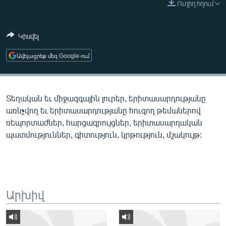
Ուղիղ հղում
ՄԻՋԱԶԳԱՅԻՆ
ՄՇԱԿՈՒՅԹ
Կիսվել
ՍՊՈՐՏ
Ավելացրեք մեզ Google-ում
ՄԵԿՆԱԲԱՆՈՒԹՅՈՒՆ
ՏՏ ԵՒ ԻՆՏԵՐՆԵՏ
Տեղական եւ միջազգային լուրեր, երիտասարդությանը
ԿՈՐՈՆԱՎԻՐՈՒՍ
առնչվող եւ երիտասարդությանը հուզող թեմաներով
ԱՐԽԻՎ
ռեպորտաժներ, հարցազրույցներ, երիտասարդական
պատմություններ, գիտություն, կրթություն, մշակույթ:
ՏԵՍԱՆՅՈՒԹԵՐ
ԲԱՆԱՎԵՃ
ՁԳՏԵԼՈՎ ԼԱՎԱԳՈՒՅՆԻՆ
ՓՈԴՔԱՍԹ
Արխիվ
Հայերեն