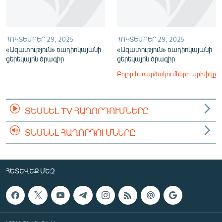
ՀՈԿՏԵՄԲԵՐ 29, 2025
ՀՈԿՏԵՄԲԵՐ 29, 2025
«Ազատություն» ռադիոկայանի
«Ազատություն» ռադիոկայանի
ցերեկային ծրագիր
ցերեկային ծրագիր
Բոլոր հեռարձակումների արխիվը
ՏԵՍՆԵԼ TV ՀԱՂՈՐԴՈՒՄՆԵՐԸ
ՏԵՍՆԵԼ ՀԱՂՈՐԴՈՒՄՆԵՐԸ
ՀԵՏԵՎԵՔ ՄԵԶ