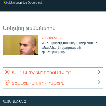
Ավելացրեք մեզ Google-ում
ՄԻՋԱԶԳԱՅԻՆ
ՄՇԱԿՈՒՅԹ
ՍՊՈՐՏ
Առնչվող թեմաներով
ՄԵԿՆԱԲԱՆՈՒԹՅՈՒՆ
ՏՏ ԵՒ ԻՆՏԵՐՆԵՏ
ՔԱՂԱՔԱԿԱՆ
Կառավարության անդամների համար
ԿՈՐՈՆԱՎԻՐՈՒՍ
անակնկալ էր վարչապետի
հրաժարականը
ԱՐԽԻՎ
ՏԵՍԱՆՅՈՒԹԵՐ
ԲԱՆԱՎԵՃ
ՏԵՍՆԵԼ TV ՀԱՂՈՐԴՈՒՄՆԵՐԸ
ՁԳՏԵԼՈՎ ԼԱՎԱԳՈՒՅՆԻՆ
ՏԵՍՆԵԼ ՀԱՂՈՐԴՈՒՄՆԵՐԸ
ՓՈԴՔԱՍԹ
Հայերեն
ՀԵՏԵՎԵՔ ՄԵԶ