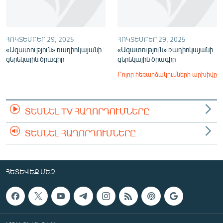
ՀՈԿՏԵՄԲԵՐ 29, 2025
ՀՈԿՏԵՄԲԵՐ 29, 2025
«Ազատություն» ռադիոկայանի
«Ազատություն» ռադիոկայանի
ցերեկային ծրագիր
ցերեկային ծրագիր
Բոլոր հեռարձակումների արխիվը
ՏԵՍՆԵԼ TV ՀԱՂՈՐԴՈՒՄՆԵՐԸ
ՏԵՍՆԵԼ ՀԱՂՈՐԴՈՒՄՆԵՐԸ
ՀԵՏԵՎԵՔ ՄԵԶ