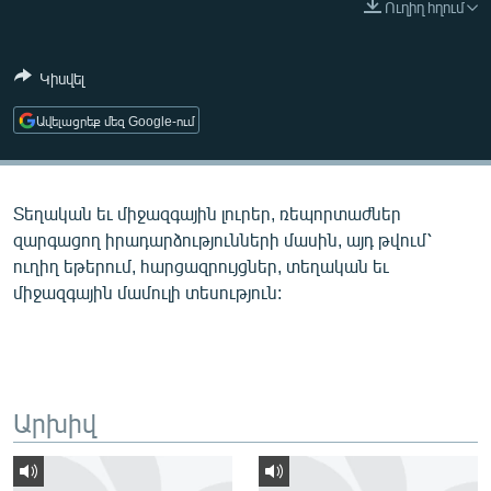
Ուղիղ հղում
ՄԻՋԱԶԳԱՅԻՆ
ՄՇԱԿՈՒՅԹ
Կիսվել
ՍՊՈՐՏ
Ավելացրեք մեզ Google-ում
ՄԵԿՆԱԲԱՆՈՒԹՅՈՒՆ
ՏՏ ԵՒ ԻՆՏԵՐՆԵՏ
Տեղական եւ միջազգային լուրեր, ռեպորտաժներ
ԿՈՐՈՆԱՎԻՐՈՒՍ
զարգացող իրադարձությունների մասին, այդ թվում՝
ԱՐԽԻՎ
ուղիղ եթերում, հարցազրույցներ, տեղական եւ
միջազգային մամուլի տեսություն:
ՏԵՍԱՆՅՈՒԹԵՐ
ԲԱՆԱՎԵՃ
ՁԳՏԵԼՈՎ ԼԱՎԱԳՈՒՅՆԻՆ
ՓՈԴՔԱՍԹ
Արխիվ
Հայերեն