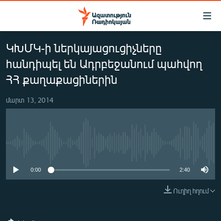
Մատչելիության
հղումներ
Անցնել
ԿԽՄԿ-ի ներկայացուցիչները
հիմնական
ԱԶԱՏՈՒԹՅՈՒՆ TV
բովանդակությանը
հանդիպել են Ադրբեջանում պահվող
ՀԱՅԱՍՏԱՆ
Անցնել
ՀՀ քաղաքացիներին
հիմնական
ՔԱՂԱՔԱԿԱՆ
մենյուին
մարտ 13, 2014
ԸՆՏՐՈՒԹՅՈՒՆՆԵՐ 2026
Որոնում
ԻՐԱՎՈՒՆՔ
ՀԱՍԱՐԱԿՈՒԹՅՈՒՆ
No media source currently available
ՏՆՏԵՍՈՒԹՅՈՒՆ
0:00
2:40
ՂԱՐԱԲԱՂ
Ուղիղ հղում
ՊԱՏԵՐԱԶՄԻ 6 ՇԱԲԱԹՆԵՐԸ
ՏԱՐԱԾԱՇՐՋԱՆ