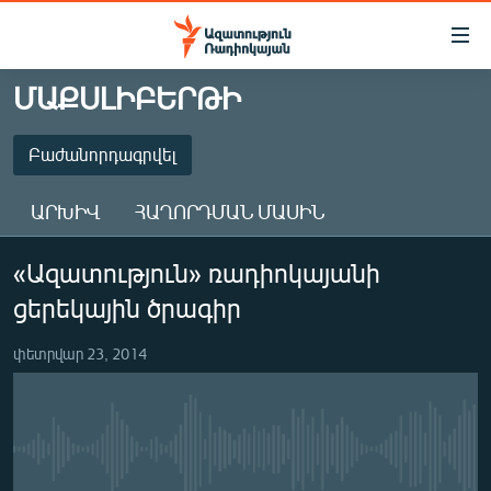
Մատչելիության
հղումներ
Անցնել
ՄԱՔՍԼԻԲԵՐԹԻ
հիմնական
ԱԶԱՏՈՒԹՅՈՒՆ TV
բովանդակությանը
ՀԱՅԱՍՏԱՆ
Բաժանորդագրվել
Անցնել
հիմնական
ՔԱՂԱՔԱԿԱՆ
ԱՐԽԻՎ
ՀԱՂՈՐԴՄԱՆ ՄԱՍԻՆ
մենյուին
ԸՆՏՐՈՒԹՅՈՒՆՆԵՐ 2026
Որոնում
ԲԱԺԱՆՈՐԴԱԳՐՎԵԼ
«Ազատություն» ռադիոկայանի
ԻՐԱՎՈՒՆՔ
ցերեկային ծրագիր
ՀԱՍԱՐԱԿՈՒԹՅՈՒՆ
Բաժանորդագրվել
ՏՆՏԵՍՈՒԹՅՈՒՆ
փետրվար 23, 2014
ՂԱՐԱԲԱՂ
ՊԱՏԵՐԱԶՄԻ 6 ՇԱԲԱԹՆԵՐԸ
No media source currently available
ՏԱՐԱԾԱՇՐՋԱՆ