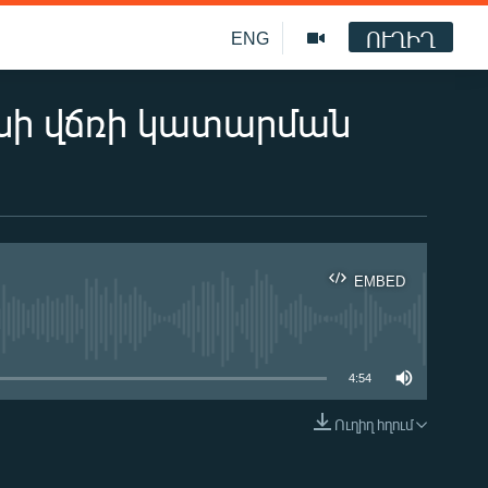
ՈՒՂԻՂ
ENG
նի վճռի կատարման
EMBED
ble
4:54
Ուղիղ հղում
EMBED