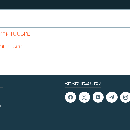
ՈՐԴՈՒՄՆԵՐԸ
ԴՈՒՄՆԵՐԸ
Ր
ՀԵՏԵՎԵՔ ՄԵԶ
ն
ն