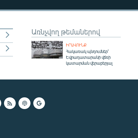
Առնչվող թեմաներով
ԻՐԱՎՈՒՆՔ
Հակառակ պնդումներ՝
Եվրադատարանի վճռի
կատարման վերաբերյալ