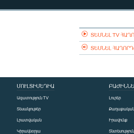
ՄԻՋԱԶԳԱՅԻՆ
ՄՇԱԿՈՒՅԹ
ՍՊՈՐՏ
ՄԵԿՆԱԲԱՆՈՒԹՅՈՒՆ
ՏԵՍՆԵԼ TV ՀԱՂ
ՏՏ ԵՒ ԻՆՏԵՐՆԵՏ
ՏԵՍՆԵԼ ՀԱՂՈՐ
ԿՈՐՈՆԱՎԻՐՈՒՍ
ԱՐԽԻՎ
ՏԵՍԱՆՅՈՒԹԵՐ
ՄՈՒԼՏԻՄԵԴԻԱ
ԲԱԺԻՆՆԵ
ԲԱՆԱՎԵՃ
ՁԳՏԵԼՈՎ ԼԱՎԱԳՈՒՅՆԻՆ
Ազատություն TV
Լուրեր
ՓՈԴՔԱՍԹ
Տեսանյութեր
Քաղաքակա
Լրատվական
Իրավունք
Կիրակնօրյա
Տնտեսությու