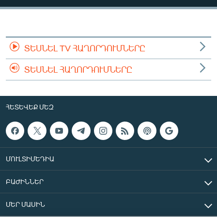
ՄԻՋԱԶԳԱՅԻՆ
ՄՇԱԿՈՒՅԹ
ՍՊՈՐՏ
ՏԵՍՆԵԼ TV ՀԱՂՈՐԴՈՒՄՆԵՐԸ
ՄԵԿՆԱԲԱՆՈՒԹՅՈՒՆ
ՏԵՍՆԵԼ ՀԱՂՈՐԴՈՒՄՆԵՐԸ
ՏՏ ԵՒ ԻՆՏԵՐՆԵՏ
ԿՈՐՈՆԱՎԻՐՈՒՍ
ՀԵՏԵՎԵՔ ՄԵԶ
ԱՐԽԻՎ
ՏԵՍԱՆՅՈՒԹԵՐ
ԲԱՆԱՎԵՃ
ՄՈՒԼՏԻՄԵԴԻԱ
ՁԳՏԵԼՈՎ ԼԱՎԱԳՈՒՅՆԻՆ
ԲԱԺԻՆՆԵՐ
ՓՈԴՔԱՍԹ
ՄԵՐ ՄԱՍԻՆ
Հայերեն