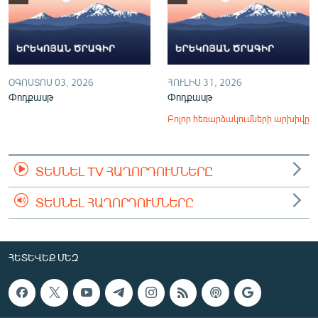
ՕԳՈՍՏՈՍ 03, 2026
ՀՈՒԼԻՍ 31, 2026
Փոդքասթ
Փոդքասթ
Բոլոր հեռարձակումների արխիվը
ՏԵՍՆԵԼ TV ՀԱՂՈՐԴՈՒՄՆԵՐԸ
ՏԵՍՆԵԼ ՀԱՂՈՐԴՈՒՄՆԵՐԸ
ՀԵՏԵՎԵՔ ՄԵԶ