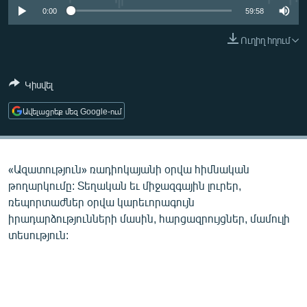
ՄԻՋԱԶԳԱՅԻՆ
0:00
59:58
ՄՇԱԿՈՒՅԹ
Ուղիղ հղում
ՍՊՈՐՏ
Կիսվել
ՄԵԿՆԱԲԱՆՈՒԹՅՈՒՆ
ՏՏ ԵՒ ԻՆՏԵՐՆԵՏ
Ավելացրեք մեզ Google-ում
ԿՈՐՈՆԱՎԻՐՈՒՍ
ԱՐԽԻՎ
«Ազատություն» ռադիոկայանի օրվա հիմնական
ՏԵՍԱՆՅՈՒԹԵՐ
թողարկումը: Տեղական եւ միջազգային լուրեր,
ռեպորտաժներ օրվա կարեւորագույն
ԲԱՆԱՎԵՃ
իրադարձությունների մասին, հարցազրույցներ, մամուլի
ՁԳՏԵԼՈՎ ԼԱՎԱԳՈՒՅՆԻՆ
տեսություն:
ՓՈԴՔԱՍԹ
Հայերեն