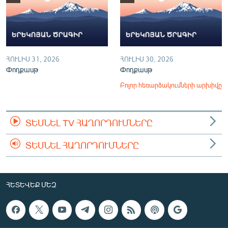
ՀՈՒԼԻՍ 31, 2026
ՀՈՒԼԻՍ 30, 2026
Փոդքասթ
Փոդքասթ
Բոլոր հեռարձակումների արխիվը
ՏԵՍՆԵԼ TV ՀԱՂՈՐԴՈՒՄՆԵՐԸ
ՏԵՍՆԵԼ ՀԱՂՈՐԴՈՒՄՆԵՐԸ
ՀԵՏԵՎԵՔ ՄԵԶ