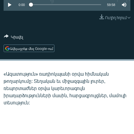
ՄԻՋԱԶԳԱՅԻՆ
0:00
59:58
ՄՇԱԿՈՒՅԹ
Ուղիղ հղում
ՍՊՈՐՏ
Կիսվել
ՄԵԿՆԱԲԱՆՈՒԹՅՈՒՆ
ՏՏ ԵՒ ԻՆՏԵՐՆԵՏ
Ավելացրեք մեզ Google-ում
ԿՈՐՈՆԱՎԻՐՈՒՍ
ԱՐԽԻՎ
«Ազատություն» ռադիոկայանի օրվա հիմնական
ՏԵՍԱՆՅՈՒԹԵՐ
թողարկումը: Տեղական եւ միջազգային լուրեր,
ռեպորտաժներ օրվա կարեւորագույն
ԲԱՆԱՎԵՃ
իրադարձությունների մասին, հարցազրույցներ, մամուլի
ՁԳՏԵԼՈՎ ԼԱՎԱԳՈՒՅՆԻՆ
տեսություն:
ՓՈԴՔԱՍԹ
Հայերեն