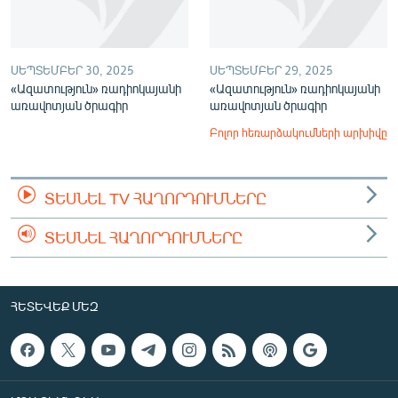
ՍԵՊՏԵՄԲԵՐ 30, 2025
ՍԵՊՏԵՄԲԵՐ 29, 2025
«Ազատություն» ռադիոկայանի
«Ազատություն» ռադիոկայանի
առավոտյան ծրագիր
առավոտյան ծրագիր
Բոլոր հեռարձակումների արխիվը
ՏԵՍՆԵԼ TV ՀԱՂՈՐԴՈՒՄՆԵՐԸ
ՏԵՍՆԵԼ ՀԱՂՈՐԴՈՒՄՆԵՐԸ
ՀԵՏԵՎԵՔ ՄԵԶ