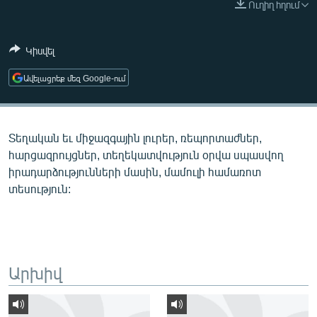
Ուղիղ հղում
ՄԻՋԱԶԳԱՅԻՆ
ՄՇԱԿՈՒՅԹ
Կիսվել
ՍՊՈՐՏ
Ավելացրեք մեզ Google-ում
ՄԵԿՆԱԲԱՆՈՒԹՅՈՒՆ
ՏՏ ԵՒ ԻՆՏԵՐՆԵՏ
Տեղական եւ միջազգային լուրեր, ռեպորտաժներ,
ԿՈՐՈՆԱՎԻՐՈՒՍ
հարցազրույցներ, տեղեկատվություն օրվա սպասվող
ԱՐԽԻՎ
իրադարձությունների մասին, մամուլի համառոտ
տեսություն:
ՏԵՍԱՆՅՈՒԹԵՐ
ԲԱՆԱՎԵՃ
ՁԳՏԵԼՈՎ ԼԱՎԱԳՈՒՅՆԻՆ
ՓՈԴՔԱՍԹ
Արխիվ
Հայերեն