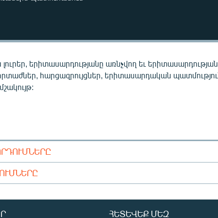
 լուրեր, երիտասարդությանը առնչվող եւ երիտասարդությա
որտաժներ, հարցազրույցներ, երիտասարդական պատմությու
 մշակույթ:
ՈՐԴՈՒՄՆԵՐԸ
ԴՈՒՄՆԵՐԸ
Ր
ՀԵՏԵՎԵՔ ՄԵԶ