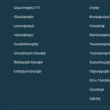
Ազատություն TV
Լուրեր
Տեսանյութեր
Քաղաքակա
Լրատվական
Իրավունք
Կիրակնօրյա
Տնտեսությու
Ռադիոծրագրեր
Հասարակութ
Առավոտյան ծրագիր
Ղարաբաղյան
Ցերեկային ծրագիր
Տարածաշրջ
Հայերեն
Երեկոյան ծրագիր
Միջազգային
English
ՏՏ և Ինտեր
Русский
Մշակույթ
ՀԵՏԵՎԵՔ ՄԵԶ
Արխիվ