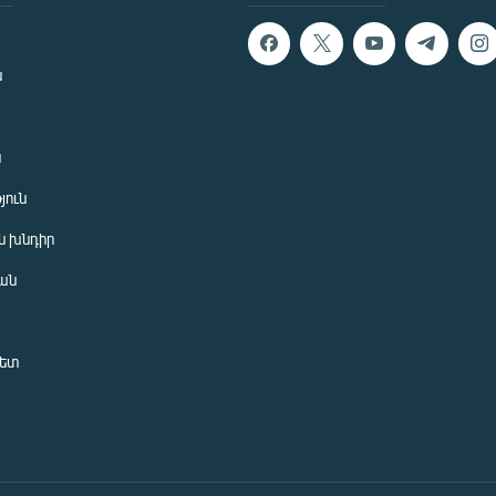
ն
ն
յուն
 խնդիր
ան
նետ