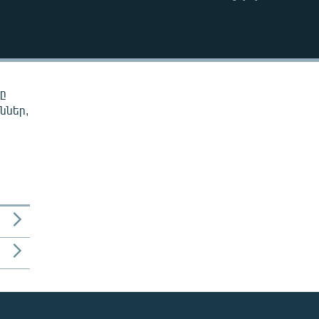
EMBED
նը
ններ,