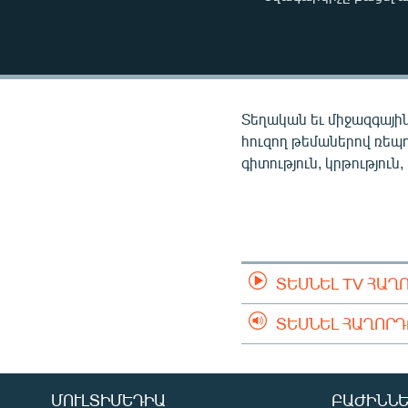
ՄԻՋԱԶԳԱՅԻՆ
ՄՇԱԿՈՒՅԹ
ՍՊՈՐՏ
ՄԵԿՆԱԲԱՆՈՒԹՅՈՒՆ
Տեղական եւ միջազգային
ՏՏ ԵՒ ԻՆՏԵՐՆԵՏ
հուզող թեմաներով ռեպ
գիտություն, կրթություն,
ԿՈՐՈՆԱՎԻՐՈՒՍ
ԱՐԽԻՎ
ՏԵՍԱՆՅՈՒԹԵՐ
ԲԱՆԱՎԵՃ
ՏԵՍՆԵԼ TV ՀԱՂ
ՁԳՏԵԼՈՎ ԼԱՎԱԳՈՒՅՆԻՆ
ՏԵՍՆԵԼ ՀԱՂՈՐ
ՓՈԴՔԱՍԹ
ՄՈՒԼՏԻՄԵԴԻԱ
ԲԱԺԻՆՆԵ