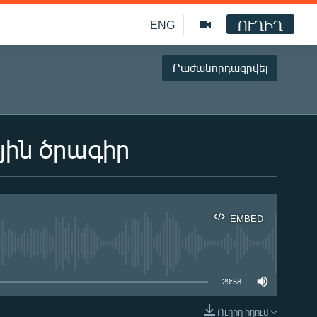
ՈՒՂԻՂ
ENG
Բաժանորդագրվել
յին ծրագիր
EMBED
ble
29:58
Ուղիղ հղում