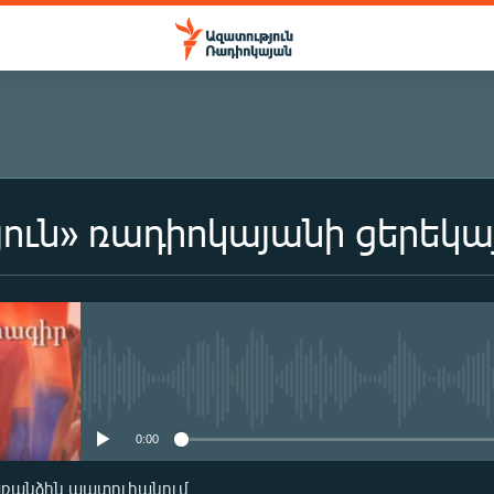
ուն» ռադիոկայանի ցերեկա
ԲԱԺԱՆՈՐԴԱԳՐՎԵԼ
Բաժանորդագրվել
No media source currently availa
0:00
առանձին պատուհանում