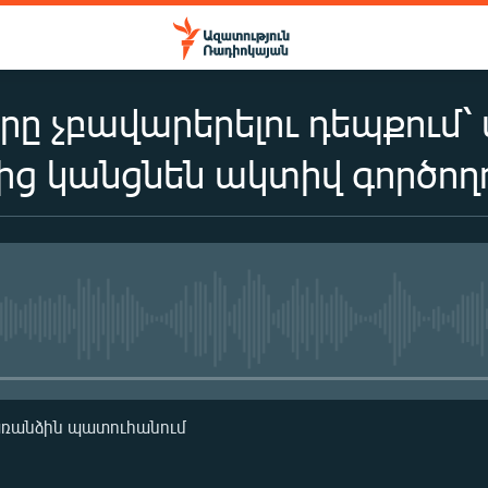
ը չբավարերելու դեպքում՝
ից կանցնեն ակտիվ գործողո
No media source currently availa
առանձին պատուհանում