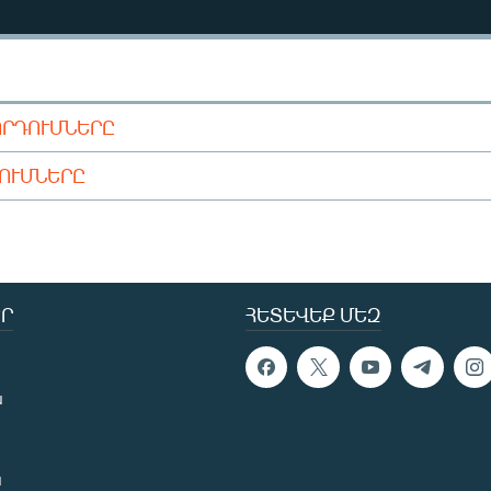
ՈՐԴՈՒՄՆԵՐԸ
ԴՈՒՄՆԵՐԸ
Ր
ՀԵՏԵՎԵՔ ՄԵԶ
ն
ն