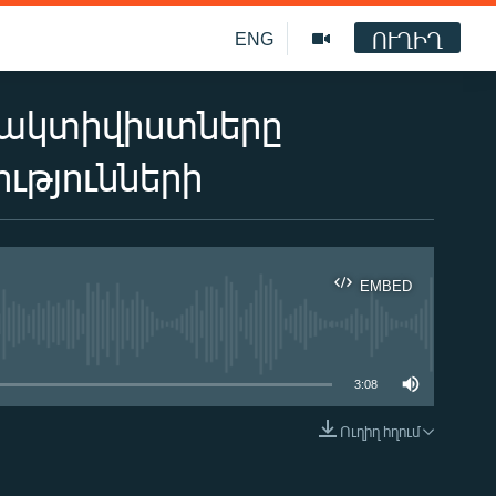
ՈՒՂԻՂ
ENG
 ակտիվիստները
ւթյունների
EMBED
ble
3:08
Ուղիղ հղում
EMBED