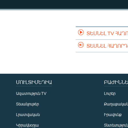
ՄԻՋԱԶԳԱՅԻՆ
ՄՇԱԿՈՒՅԹ
ՍՊՈՐՏ
ՄԵԿՆԱԲԱՆՈՒԹՅՈՒՆ
ՏԵՍՆԵԼ TV ՀԱՂ
ՏՏ ԵՒ ԻՆՏԵՐՆԵՏ
ՏԵՍՆԵԼ ՀԱՂՈՐ
ԿՈՐՈՆԱՎԻՐՈՒՍ
ԱՐԽԻՎ
ՏԵՍԱՆՅՈՒԹԵՐ
ՄՈՒԼՏԻՄԵԴԻԱ
ԲԱԺԻՆՆԵ
ԲԱՆԱՎԵՃ
ՁԳՏԵԼՈՎ ԼԱՎԱԳՈՒՅՆԻՆ
Ազատություն TV
Լուրեր
ՓՈԴՔԱՍԹ
Տեսանյութեր
Քաղաքակա
Լրատվական
Իրավունք
Կիրակնօրյա
Տնտեսությու