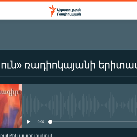
յուն» ռադիոկայանի երիտ
ԲԱԺԱՆՈՐԴԱԳՐՎԵԼ
Բաժանորդագրվել
No media source currently availa
0:00
առանձին պատուհանում