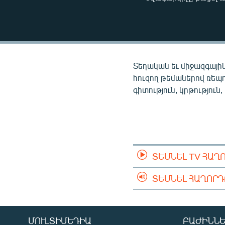
ՄԻՋԱԶԳԱՅԻՆ
ՄՇԱԿՈՒՅԹ
ՍՊՈՐՏ
ՄԵԿՆԱԲԱՆՈՒԹՅՈՒՆ
Տեղական եւ միջազգային
ՏՏ ԵՒ ԻՆՏԵՐՆԵՏ
հուզող թեմաներով ռեպ
գիտություն, կրթություն,
ԿՈՐՈՆԱՎԻՐՈՒՍ
ԱՐԽԻՎ
ՏԵՍԱՆՅՈՒԹԵՐ
ԲԱՆԱՎԵՃ
ՏԵՍՆԵԼ TV ՀԱՂ
ՁԳՏԵԼՈՎ ԼԱՎԱԳՈՒՅՆԻՆ
ՏԵՍՆԵԼ ՀԱՂՈՐ
ՓՈԴՔԱՍԹ
ՄՈՒԼՏԻՄԵԴԻԱ
ԲԱԺԻՆՆԵ