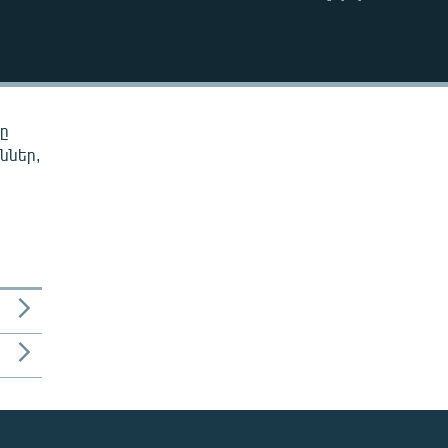
EMBED
նը
ններ,