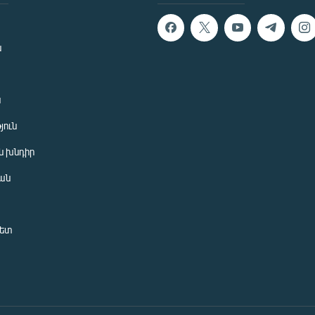
ն
ն
յուն
 խնդիր
ան
նետ