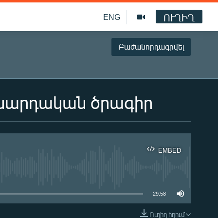
ՈՒՂԻՂ
ENG
Բաժանորդագրվել
ասարդական ծրագիր
EMBED
ble
29:58
Ուղիղ հղում