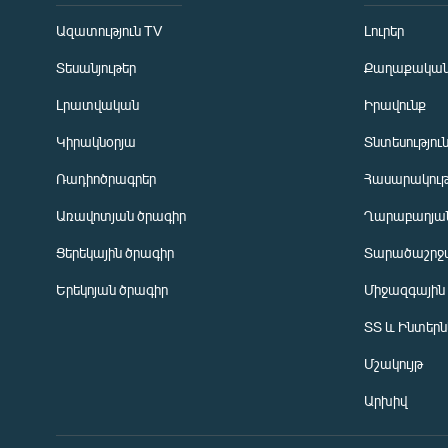
Ազատություն TV
Լուրեր
Տեսանյութեր
Քաղաքակա
Լրատվական
Իրավունք
Կիրակնօրյա
Տնտեսությու
Ռադիոծրագրեր
Հասարակութ
Առավոտյան ծրագիր
Ղարաբաղյան
Ցերեկային ծրագիր
Տարածաշրջ
Հայերեն
Երեկոյան ծրագիր
Միջազգային
English
ՏՏ և Ինտեր
Русский
Մշակույթ
ՀԵՏԵՎԵՔ ՄԵԶ
Արխիվ