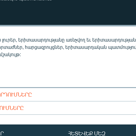
 լուրեր, երիտասարդությանը առնչվող եւ երիտասարդությա
որտաժներ, հարցազրույցներ, երիտասարդական պատմությու
 մշակույթ:
ՈՐԴՈՒՄՆԵՐԸ
ԴՈՒՄՆԵՐԸ
Ր
ՀԵՏԵՎԵՔ ՄԵԶ