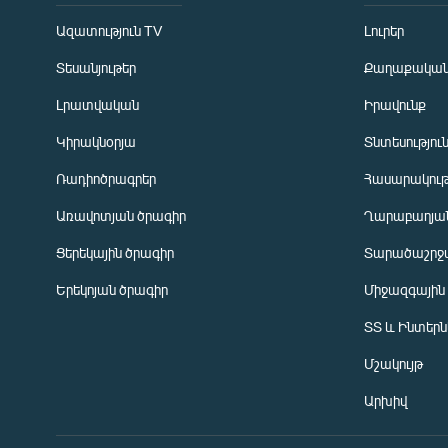
Ազատություն TV
Լուրեր
Տեսանյութեր
Քաղաքակա
Լրատվական
Իրավունք
Կիրակնօրյա
Տնտեսությու
Ռադիոծրագրեր
Հասարակութ
Առավոտյան ծրագիր
Ղարաբաղյան
Ցերեկային ծրագիր
Տարածաշրջ
Հայերեն
Երեկոյան ծրագիր
Միջազգային
English
ՏՏ և Ինտեր
Русский
Մշակույթ
ՀԵՏԵՎԵՔ ՄԵԶ
Արխիվ