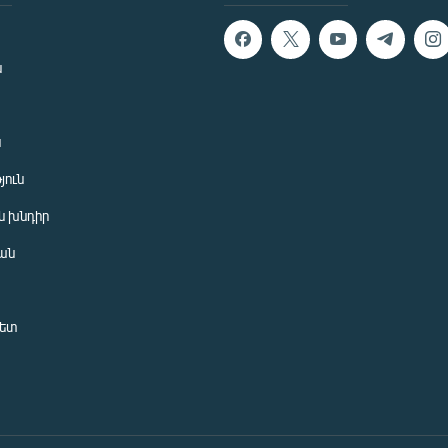
ն
ն
յուն
 խնդիր
ան
նետ