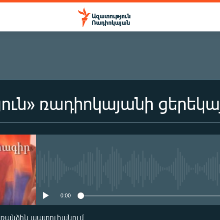
ուն» ռադիոկայանի ցերեկա
ԲԱԺԱՆՈՐԴԱԳՐՎԵԼ
Բաժանորդագրվել
No media source currently availa
0:00
առանձին պատուհանում