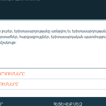
 լուրեր, երիտասարդությանը առնչվող եւ երիտասարդությա
որտաժներ, հարցազրույցներ, երիտասարդական պատմությու
 մշակույթ:
ՈՐԴՈՒՄՆԵՐԸ
ԴՈՒՄՆԵՐԸ
Ր
ՀԵՏԵՎԵՔ ՄԵԶ