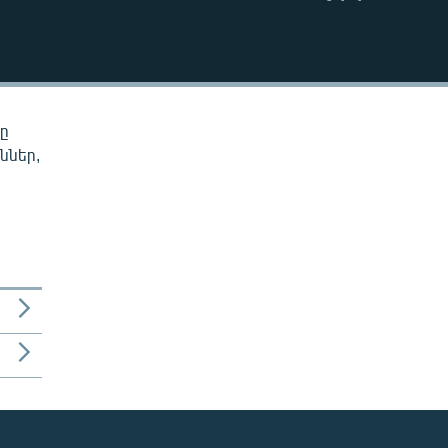
EMBED
նը
ններ,