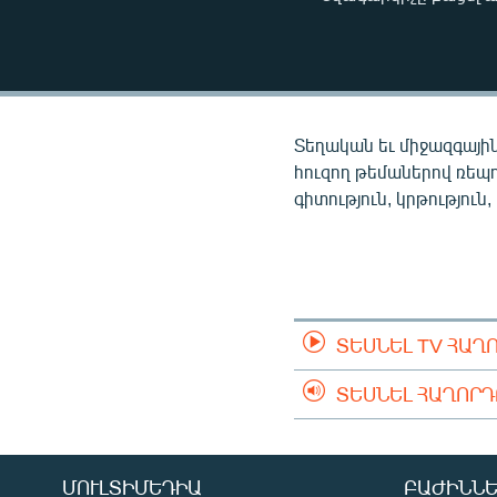
ՄԻՋԱԶԳԱՅԻՆ
ՄՇԱԿՈՒՅԹ
ՍՊՈՐՏ
ՄԵԿՆԱԲԱՆՈՒԹՅՈՒՆ
Տեղական եւ միջազգային
ՏՏ ԵՒ ԻՆՏԵՐՆԵՏ
հուզող թեմաներով ռեպ
գիտություն, կրթություն,
ԿՈՐՈՆԱՎԻՐՈՒՍ
ԱՐԽԻՎ
ՏԵՍԱՆՅՈՒԹԵՐ
ԲԱՆԱՎԵՃ
ՏԵՍՆԵԼ TV ՀԱՂ
ՁԳՏԵԼՈՎ ԼԱՎԱԳՈՒՅՆԻՆ
ՏԵՍՆԵԼ ՀԱՂՈՐ
ՓՈԴՔԱՍԹ
ՄՈՒԼՏԻՄԵԴԻԱ
ԲԱԺԻՆՆԵ