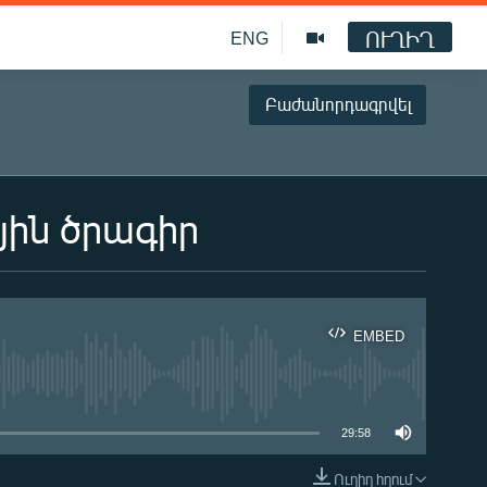
ՈՒՂԻՂ
ENG
Բաժանորդագրվել
յին ծրագիր
EMBED
ble
29:58
Ուղիղ հղում