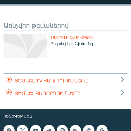
ՄԻՋԱԶԳԱՅԻՆ
ՄՇԱԿՈՒՅԹ
Առնչվող թեմաներով
ՍՊՈՐՏ
ՄԵԿՆԱԲԱՆՈՒԹՅՈՒՆ
ՄԱՄՈՒԼԻ ՏԵՍՈՒԹՅՈՒՆ
Հոկտեմբերի 2-ի մամուլ
ՏՏ ԵՒ ԻՆՏԵՐՆԵՏ
ԿՈՐՈՆԱՎԻՐՈՒՍ
ԱՐԽԻՎ
ՏԵՍԱՆՅՈՒԹԵՐ
ՏԵՍՆԵԼ TV ՀԱՂՈՐԴՈՒՄՆԵՐԸ
ԲԱՆԱՎԵՃ
ՏԵՍՆԵԼ ՀԱՂՈՐԴՈՒՄՆԵՐԸ
ՁԳՏԵԼՈՎ ԼԱՎԱԳՈՒՅՆԻՆ
ՓՈԴՔԱՍԹ
ՀԵՏԵՎԵՔ ՄԵԶ
Հայերեն