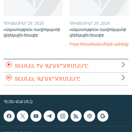
ՀՈԿՏԵՄԲԵՐ 29, 2025
ՀՈԿՏԵՄԲԵՐ 29, 2025
«Ազատություն» ռադիոկայանի
«Ազատություն» ռադիոկայանի
ցերեկային ծրագիր
ցերեկային ծրագիր
Բոլոր հեռարձակումների արխիվը
ՏԵՍՆԵԼ TV ՀԱՂՈՐԴՈՒՄՆԵՐԸ
ՏԵՍՆԵԼ ՀԱՂՈՐԴՈՒՄՆԵՐԸ
ՀԵՏԵՎԵՔ ՄԵԶ