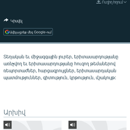
Ուղիղ հղում
ՄԻՋԱԶԳԱՅԻՆ
ՄՇԱԿՈՒՅԹ
Կիսվել
ՍՊՈՐՏ
Ավելացրեք մեզ Google-ում
ՄԵԿՆԱԲԱՆՈՒԹՅՈՒՆ
ՏՏ ԵՒ ԻՆՏԵՐՆԵՏ
Տեղական եւ միջազգային լուրեր, երիտասարդությանը
ԿՈՐՈՆԱՎԻՐՈՒՍ
առնչվող եւ երիտասարդությանը հուզող թեմաներով
ԱՐԽԻՎ
ռեպորտաժներ, հարցազրույցներ, երիտասարդական
պատմություններ, գիտություն, կրթություն, մշակույթ:
ՏԵՍԱՆՅՈՒԹԵՐ
ԲԱՆԱՎԵՃ
ՁԳՏԵԼՈՎ ԼԱՎԱԳՈՒՅՆԻՆ
ՓՈԴՔԱՍԹ
Արխիվ
Հայերեն