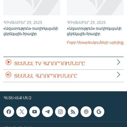
ՀՈԿՏԵՄԲԵՐ 29, 2025
ՀՈԿՏԵՄԲԵՐ 29, 2025
«Ազատություն» ռադիոկայանի
«Ազատություն» ռադիոկայանի
ցերեկային ծրագիր
ցերեկային ծրագիր
Բոլոր հեռարձակումների արխիվը
ՏԵՍՆԵԼ TV ՀԱՂՈՐԴՈՒՄՆԵՐԸ
ՏԵՍՆԵԼ ՀԱՂՈՐԴՈՒՄՆԵՐԸ
ՀԵՏԵՎԵՔ ՄԵԶ