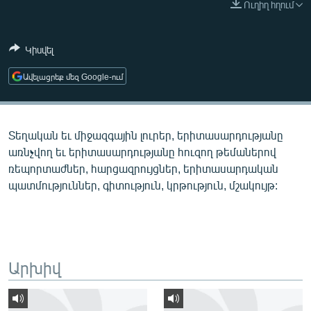
Ուղիղ հղում
ՄԻՋԱԶԳԱՅԻՆ
ՄՇԱԿՈՒՅԹ
Կիսվել
ՍՊՈՐՏ
Ավելացրեք մեզ Google-ում
ՄԵԿՆԱԲԱՆՈՒԹՅՈՒՆ
ՏՏ ԵՒ ԻՆՏԵՐՆԵՏ
Տեղական եւ միջազգային լուրեր, երիտասարդությանը
ԿՈՐՈՆԱՎԻՐՈՒՍ
առնչվող եւ երիտասարդությանը հուզող թեմաներով
ԱՐԽԻՎ
ռեպորտաժներ, հարցազրույցներ, երիտասարդական
պատմություններ, գիտություն, կրթություն, մշակույթ:
ՏԵՍԱՆՅՈՒԹԵՐ
ԲԱՆԱՎԵՃ
ՁԳՏԵԼՈՎ ԼԱՎԱԳՈՒՅՆԻՆ
ՓՈԴՔԱՍԹ
Արխիվ
Հայերեն