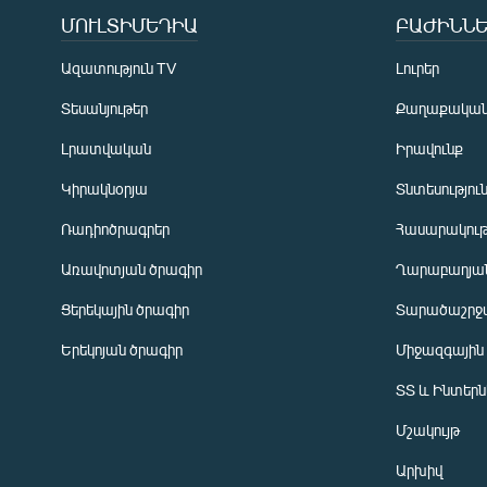
ՄՈՒԼՏԻՄԵԴԻԱ
ԲԱԺԻՆՆԵ
Ազատություն TV
Լուրեր
Տեսանյութեր
Քաղաքակա
Լրատվական
Իրավունք
Կիրակնօրյա
Տնտեսությու
Ռադիոծրագրեր
Հասարակութ
Առավոտյան ծրագիր
Ղարաբաղյան
Ցերեկային ծրագիր
Տարածաշրջ
Հայերեն
Երեկոյան ծրագիր
Միջազգային
English
ՏՏ և Ինտեր
Русский
Մշակույթ
ՀԵՏԵՎԵՔ ՄԵԶ
Արխիվ