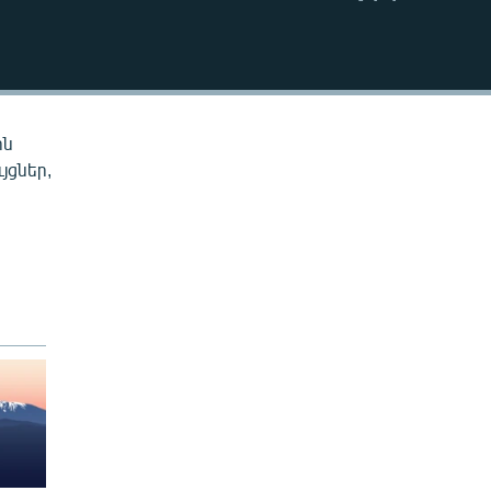
EMBED
ին
յցներ,