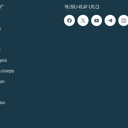
Ր
ՀԵՏԵՎԵՔ ՄԵԶ
ն
ն
յուն
 խնդիր
ան
նետ