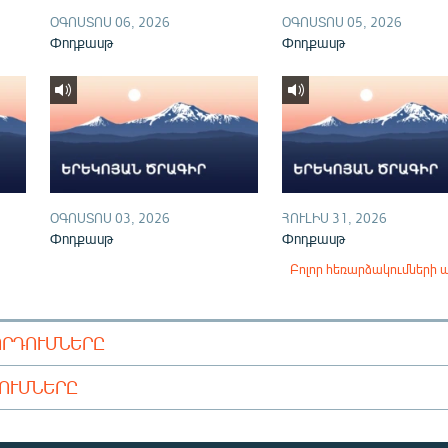
ՕԳՈՍՏՈՍ 06, 2026
ՕԳՈՍՏՈՍ 05, 2026
Փոդքասթ
Փոդքասթ
ՕԳՈՍՏՈՍ 03, 2026
ՀՈՒԼԻՍ 31, 2026
Փոդքասթ
Փոդքասթ
Բոլոր հեռարձակումների 
ՈՐԴՈՒՄՆԵՐԸ
ԴՈՒՄՆԵՐԸ