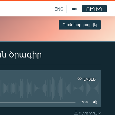
ՈՒՂԻՂ
ENG
Բաժանորդագրվել
ան ծրագիր
EMBED
ble
59:58
Ուղիղ հղում