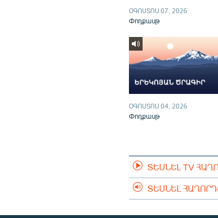
ՕԳՈՍՏՈՍ 07, 2026
Փոդքասթ
ՕԳՈՍՏՈՍ 04, 2026
Փոդքասթ
ՏԵՍՆԵԼ TV ՀԱՂ
ՏԵՍՆԵԼ ՀԱՂՈՐ