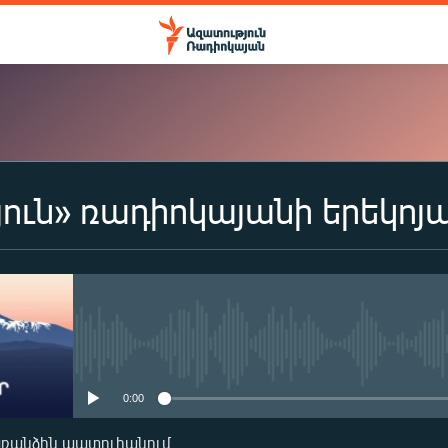
ուն» ռադիոկայանի երեկոյ
ԲԱԺԱՆՈՐԴԱԳՐՎԵԼ
Apple Podcasts
Spotify
No media source currently availa
0:00
Բաժանորդագրվել
առանձին պատուհանում