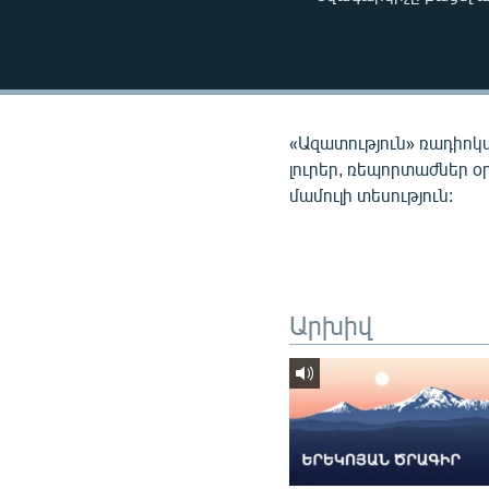
ՄԻՋԱԶԳԱՅԻՆ
ՄՇԱԿՈՒՅԹ
ՍՊՈՐՏ
ՄԵԿՆԱԲԱՆՈՒԹՅՈՒՆ
«Ազատություն» ռադիոկ
ՏՏ ԵՒ ԻՆՏԵՐՆԵՏ
լուրեր, ռեպորտաժներ օ
մամուլի տեսություն:
ԿՈՐՈՆԱՎԻՐՈՒՍ
ԱՐԽԻՎ
ՏԵՍԱՆՅՈՒԹԵՐ
ԲԱՆԱՎԵՃ
Արխիվ
ՁԳՏԵԼՈՎ ԼԱՎԱԳՈՒՅՆԻՆ
ՓՈԴՔԱՍԹ